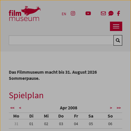
Accesskey [1]
Accesskey [4]
Accesskey [2]
Accesskey [3]
Zum Inhalt
Zum Hauptmenü
Zur Servicenavigation
Zum Suche
EN
Navbar 
Suche
Das Filmmuseum macht bis 31. August 2026
Sommerpause.
Spielplan
Apr 2008
<<
<
>
>>
Mo
Di
Mi
Do
Fr
Sa
So
31
01
02
03
04
05
06