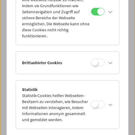
Mi 30.4.
indem sie Grundfunktionen wie
Seitennavigation und Zugriff auf
sichere Bereiche der Webseite
Do 1.5.
ermöglichen. Die Webseite kann ohne
diese Cookies nicht richtig
funktionieren.
Fr 2.5.
Sa 3.5.
Drittanbieter Cookies
So 4.5.
Statistik
Statistik-Cookies helfen Webseiten-
PROGRAMM ÜBERBLICK
Besitzern zu verstehen, wie Besucher
mit Webseiten interagieren, indem
Informationen anonym gesammelt
und gemeldet werden.