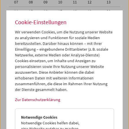
07
08
09
10
11
12
13
14
15
16
17
18
19
20
21
22
23
24
25
26
27
Cookie-Einstellungen
28
29
30
01
02
03
04
Wir verwenden Cookies, um die Nutzung unserer Website
zu analysieren und Funktionen für soziale Medien
05
06
07
08
09
10
11
bereitzustellen. Darüber hinaus können – mit Ihrer
Einwilligung – eingebundene Drittanbieter (z. B. soziale
iCalender
Netzwerke, externe Medien oder Analyse-Dienste)
Cookies einsetzen, um Inhalte und Anzeigen zu
Programmheft-PDF
personalisieren sowie Ihre Nutzung unserer Website
auszuwerten. Diese Anbieter können die dabei
English language or subtitles
erhobenen Daten mit weiteren Informationen
zusammenführen, die diese im Rahmen Ihrer Nutzung
der Dienste gesammelt haben.
< Vorherige Woche
Nächste Woche >
Zur Datenschutzerklärung
Mo 28.4.
Notwendige Cookies
Di 29.4.
Notwendige Cookies helfen dabei,
eine Webseite nutzbar zu machen,