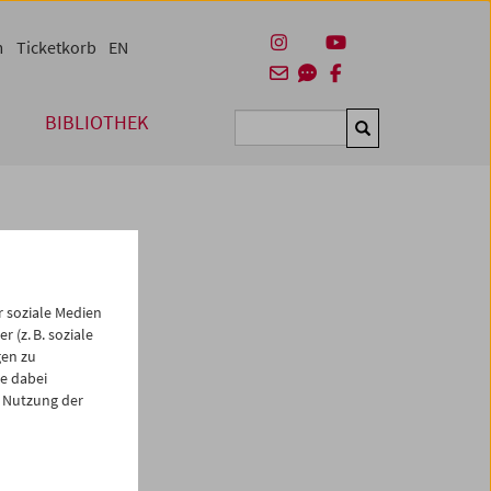
m
Ticketkorb
EN
BIBLIOTHEK
Suchen
 soziale Medien
 (z. B. soziale
gen zu
e dabei
es
 Nutzung der