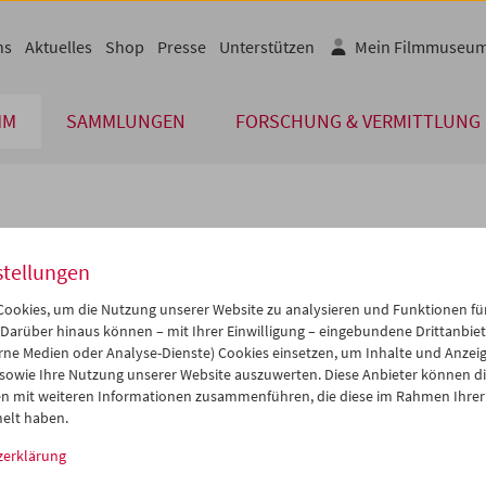
ns
Aktuelles
Shop
Presse
Unterstützen
Mein Filmmuseu
MM
SAMMLUNGEN
FORSCHUNG & VERMITTLUNG
lplan
stellungen
Mai 2008
iCalender
>
>>
ookies, um die Nutzung unserer Website zu analysieren und Funktionen für
Programmheft-PDF
i
Mi
Do
Fr
Sa
So
 Darüber hinaus können – mit Ihrer Einwilligung – eingebundene Drittanbieter
rne Medien oder Analyse-Dienste) Cookies einsetzen, um Inhalte und Anzei
9
30
01
02
03
04
 sowie Ihre Nutzung unserer Website auszuwerten. Diese Anbieter können di
English language or subtitl
6
07
08
09
10
11
n mit weiteren Informationen zusammenführen, die diese im Rahmen Ihrer
elt haben.
3
14
15
16
17
18
zerklärung
0
21
22
23
24
25