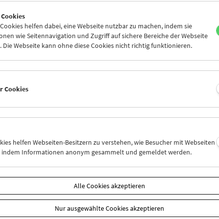
7
28
29
30
31
01
 Cookies
3
04
05
06
07
08
ookies helfen dabei, eine Webseite nutzbar zu machen, indem sie
nen wie Seitennavigation und Zugriff auf sichere Bereiche der Webseite
 Die Webseite kann ohne diese Cookies nicht richtig funktionieren.
Mi 7.5.
Do 8.5.
Fr 9.5.
er Cookies
okies helfen Webseiten-Besitzern zu verstehen, wie Besucher mit Webseiten
n, indem Informationen anonym gesammelt und gemeldet werden.
Alle Cookies akzeptieren
Nur ausgewählte Cookies akzeptieren