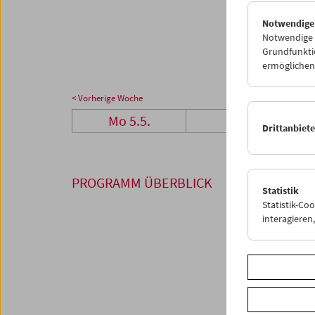
26
2
Notwendige
02
0
Notwendige C
Grundfunktio
ermöglichen.
< Vorherige Woche
Mo 5.5.
Di 6.5.
Drittanbiet
PROGRAMM ÜBERBLICK
Statistik
Statistik-Co
interagiere