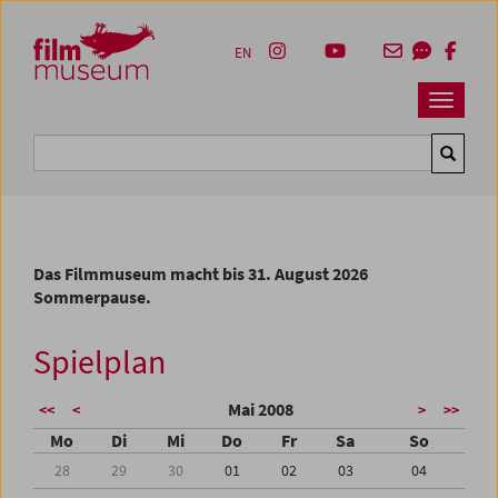
Accesskey [1]
Accesskey [4]
Accesskey [2]
Accesskey [3]
Zum Inhalt
Zum Hauptmenü
Zur Servicenavigation
Zum Suche
EN
Navbar 
Suche
Das Filmmuseum macht bis 31. August 2026
Sommerpause.
Spielplan
Mai 2008
<<
<
>
>>
Mo
Di
Mi
Do
Fr
Sa
So
28
29
30
01
02
03
04