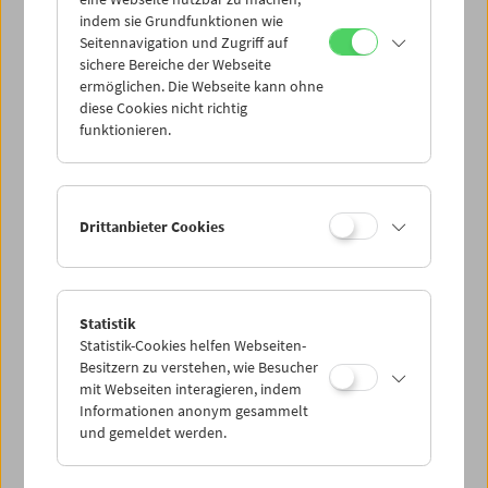
Mi 14.5.
indem sie Grundfunktionen wie
Seitennavigation und Zugriff auf
sichere Bereiche der Webseite
Do 15.5.
ermöglichen. Die Webseite kann ohne
diese Cookies nicht richtig
funktionieren.
Fr 16.5.
Sa 17.5.
Drittanbieter Cookies
So 18.5.
Statistik
Statistik-Cookies helfen Webseiten-
PROGRAMM ÜBERBLICK
Besitzern zu verstehen, wie Besucher
mit Webseiten interagieren, indem
Informationen anonym gesammelt
und gemeldet werden.