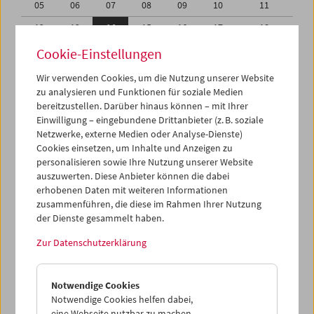
05
06
07
08
09
10
11
12
13
14
15
16
17
18
19
20
21
22
23
24
25
Cookie-Einstellungen
26
27
28
29
30
31
01
Wir verwenden Cookies, um die Nutzung unserer Website
zu analysieren und Funktionen für soziale Medien
02
03
04
05
06
07
08
bereitzustellen. Darüber hinaus können – mit Ihrer
Einwilligung – eingebundene Drittanbieter (z. B. soziale
iCalender
Netzwerke, externe Medien oder Analyse-Dienste)
Cookies einsetzen, um Inhalte und Anzeigen zu
Programmheft-PDF
personalisieren sowie Ihre Nutzung unserer Website
auszuwerten. Diese Anbieter können die dabei
English language or subtitles
erhobenen Daten mit weiteren Informationen
zusammenführen, die diese im Rahmen Ihrer Nutzung
der Dienste gesammelt haben.
< Vorherige Woche
Nächste Woche >
Zur Datenschutzerklärung
Mo 12.5.
Notwendige Cookies
Di 13.5.
Notwendige Cookies helfen dabei,
eine Webseite nutzbar zu machen,