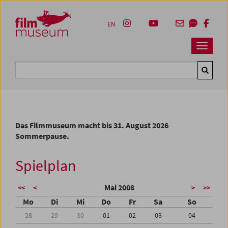
Accesskey [1]
Accesskey [4]
Accesskey [2]
Accesskey [3]
Zum Inhalt
Zum Hauptmenü
Zur Servicenavigation
Zum Suche
EN
Navbar 
Suche
Das Filmmuseum macht bis 31. August 2026
Sommerpause.
Spielplan
Mai 2008
<<
<
>
>>
Mo
Di
Mi
Do
Fr
Sa
So
28
29
30
01
02
03
04