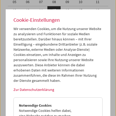
05
06
07
08
09
10
11
12
13
14
15
16
17
18
19
20
21
22
23
24
25
Cookie-Einstellungen
26
27
28
29
30
31
01
Wir verwenden Cookies, um die Nutzung unserer Website
zu analysieren und Funktionen für soziale Medien
02
03
04
05
06
07
08
bereitzustellen. Darüber hinaus können – mit Ihrer
Einwilligung – eingebundene Drittanbieter (z. B. soziale
iCalender
Netzwerke, externe Medien oder Analyse-Dienste)
Cookies einsetzen, um Inhalte und Anzeigen zu
Programmheft-PDF
personalisieren sowie Ihre Nutzung unserer Website
auszuwerten. Diese Anbieter können die dabei
English language or subtitles
erhobenen Daten mit weiteren Informationen
zusammenführen, die diese im Rahmen Ihrer Nutzung
der Dienste gesammelt haben.
< Vorherige Woche
Nächste Woche >
Zur Datenschutzerklärung
Mo 12.5.
Notwendige Cookies
Di 13.5.
Notwendige Cookies helfen dabei,
eine Webseite nutzbar zu machen,