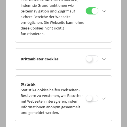
Mi 14.5.
indem sie Grundfunktionen wie
Seitennavigation und Zugriff auf
sichere Bereiche der Webseite
Do 15.5.
ermöglichen. Die Webseite kann ohne
diese Cookies nicht richtig
funktionieren.
Fr 16.5.
Sa 17.5.
Drittanbieter Cookies
So 18.5.
Statistik
Statistik-Cookies helfen Webseiten-
PROGRAMM ÜBERBLICK
Besitzern zu verstehen, wie Besucher
mit Webseiten interagieren, indem
Informationen anonym gesammelt
und gemeldet werden.