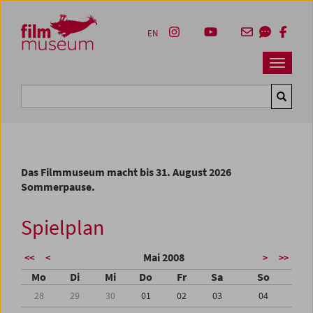
Accesskey [1]
Accesskey [4]
Accesskey [2]
Accesskey [3]
Zum Inhalt
Zum Hauptmenü
Zur Servicenavigation
Zum Suche
EN
Navbar 
Suche
Das Filmmuseum macht bis 31. August 2026
Sommerpause.
Spielplan
Mai 2008
<<
<
>
>>
Mo
Di
Mi
Do
Fr
Sa
So
28
29
30
01
02
03
04