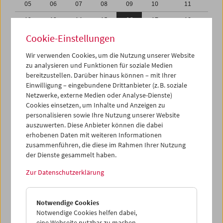
05
06
07
08
09
10
11
12
13
14
15
16
17
18
19
20
21
22
23
24
25
Cookie-Einstellungen
26
27
28
29
30
31
01
Wir verwenden Cookies, um die Nutzung unserer Website
zu analysieren und Funktionen für soziale Medien
02
03
04
05
06
07
08
bereitzustellen. Darüber hinaus können – mit Ihrer
Einwilligung – eingebundene Drittanbieter (z. B. soziale
iCalender
Netzwerke, externe Medien oder Analyse-Dienste)
Cookies einsetzen, um Inhalte und Anzeigen zu
Programmheft-PDF
personalisieren sowie Ihre Nutzung unserer Website
auszuwerten. Diese Anbieter können die dabei
English language or subtitles
erhobenen Daten mit weiteren Informationen
zusammenführen, die diese im Rahmen Ihrer Nutzung
der Dienste gesammelt haben.
< Vorherige Woche
Nächste Woche >
Zur Datenschutzerklärung
Mo 12.5.
Notwendige Cookies
Di 13.5.
Notwendige Cookies helfen dabei,
eine Webseite nutzbar zu machen,