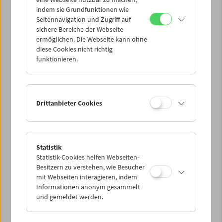
Mi 14.5.
indem sie Grundfunktionen wie
Seitennavigation und Zugriff auf
sichere Bereiche der Webseite
Do 15.5.
ermöglichen. Die Webseite kann ohne
diese Cookies nicht richtig
funktionieren.
Fr 16.5.
Sa 17.5.
Drittanbieter Cookies
So 18.5.
Statistik
Statistik-Cookies helfen Webseiten-
PROGRAMM ÜBERBLICK
Besitzern zu verstehen, wie Besucher
mit Webseiten interagieren, indem
Informationen anonym gesammelt
und gemeldet werden.