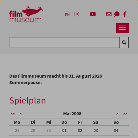
Accesskey [1]
Accesskey [4]
Accesskey [2]
Accesskey [3]
Zum Inhalt
Zum Hauptmenü
Zur Servicenavigation
Zum Suche
EN
Navbar 
Suche
Das Filmmuseum macht bis 31. August 2026
Sommerpause.
Spielplan
Mai 2008
<<
<
>
>>
Mo
Di
Mi
Do
Fr
Sa
So
28
29
30
01
02
03
04