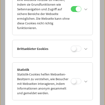
Mi 21.5.
indem sie Grundfunktionen wie
Seitennavigation und Zugriff auf
sichere Bereiche der Webseite
Do 22.5.
ermöglichen. Die Webseite kann ohne
diese Cookies nicht richtig
funktionieren.
Fr 23.5.
Sa 24.5.
Drittanbieter Cookies
So 25.5.
Statistik
Statistik-Cookies helfen Webseiten-
PROGRAMM ÜBERBLICK
Besitzern zu verstehen, wie Besucher
mit Webseiten interagieren, indem
Informationen anonym gesammelt
und gemeldet werden.