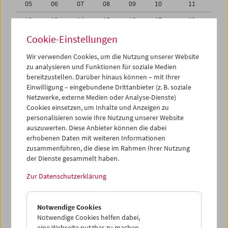
05
06
07
08
09
10
11
12
13
14
15
16
17
18
19
20
21
22
23
24
25
Cookie-Einstellungen
26
27
28
29
30
31
01
Wir verwenden Cookies, um die Nutzung unserer Website
zu analysieren und Funktionen für soziale Medien
02
03
04
05
06
07
08
bereitzustellen. Darüber hinaus können – mit Ihrer
Einwilligung – eingebundene Drittanbieter (z. B. soziale
iCalender
Netzwerke, externe Medien oder Analyse-Dienste)
Cookies einsetzen, um Inhalte und Anzeigen zu
Programmheft-PDF
personalisieren sowie Ihre Nutzung unserer Website
auszuwerten. Diese Anbieter können die dabei
English language or subtitles
erhobenen Daten mit weiteren Informationen
zusammenführen, die diese im Rahmen Ihrer Nutzung
der Dienste gesammelt haben.
< Vorherige Woche
Nächste Woche >
Zur Datenschutzerklärung
Mo 19.5.
Notwendige Cookies
Di 20.5.
Notwendige Cookies helfen dabei,
eine Webseite nutzbar zu machen,