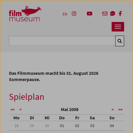
Accesskey [1]
Accesskey [4]
Accesskey [2]
Accesskey [3]
Zum Inhalt
Zum Hauptmenü
Zur Servicenavigation
Zum Suche
EN
Navbar 
Suche
Das Filmmuseum macht bis 31. August 2026
Sommerpause.
Spielplan
Mai 2008
<<
<
>
>>
Mo
Di
Mi
Do
Fr
Sa
So
28
29
30
01
02
03
04