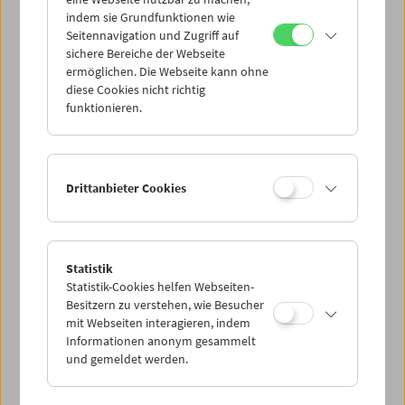
Mi 28.5.
indem sie Grundfunktionen wie
Seitennavigation und Zugriff auf
sichere Bereiche der Webseite
Do 29.5.
ermöglichen. Die Webseite kann ohne
diese Cookies nicht richtig
funktionieren.
Fr 30.5.
Sa 31.5.
Drittanbieter Cookies
So 1.6.
Statistik
Statistik-Cookies helfen Webseiten-
PROGRAMM ÜBERBLICK
Besitzern zu verstehen, wie Besucher
mit Webseiten interagieren, indem
Informationen anonym gesammelt
und gemeldet werden.