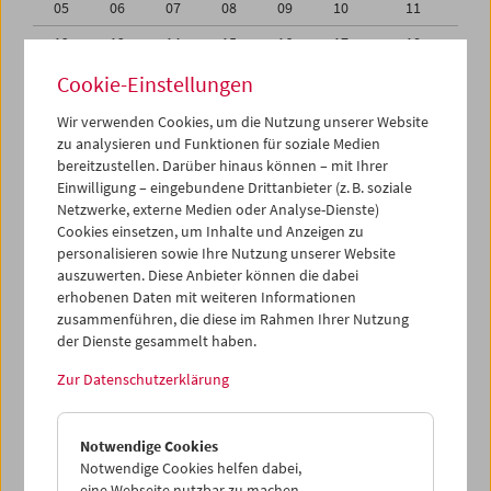
05
06
07
08
09
10
11
12
13
14
15
16
17
18
19
20
21
22
23
24
25
Cookie-Einstellungen
26
27
28
29
30
31
01
Wir verwenden Cookies, um die Nutzung unserer Website
zu analysieren und Funktionen für soziale Medien
02
03
04
05
06
07
08
bereitzustellen. Darüber hinaus können – mit Ihrer
Einwilligung – eingebundene Drittanbieter (z. B. soziale
iCalender
Netzwerke, externe Medien oder Analyse-Dienste)
Cookies einsetzen, um Inhalte und Anzeigen zu
Programmheft-PDF
personalisieren sowie Ihre Nutzung unserer Website
auszuwerten. Diese Anbieter können die dabei
English language or subtitles
erhobenen Daten mit weiteren Informationen
zusammenführen, die diese im Rahmen Ihrer Nutzung
der Dienste gesammelt haben.
< Vorherige Woche
Nächste Woche >
Zur Datenschutzerklärung
Mo 26.5.
Notwendige Cookies
Di 27.5.
Notwendige Cookies helfen dabei,
eine Webseite nutzbar zu machen,