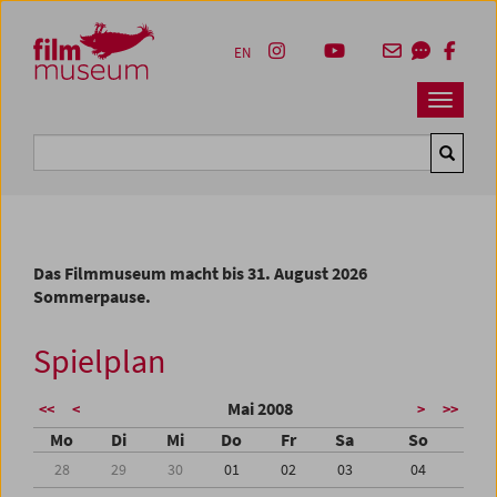
Accesskey [1]
Accesskey [4]
Accesskey [2]
Accesskey [3]
Zum Inhalt
Zum Hauptmenü
Zur Servicenavigation
Zum Suche
EN
Navbar 
Suche
Das Filmmuseum macht bis 31. August 2026
Sommerpause.
Spielplan
Mai 2008
<<
<
>
>>
Mo
Di
Mi
Do
Fr
Sa
So
28
29
30
01
02
03
04