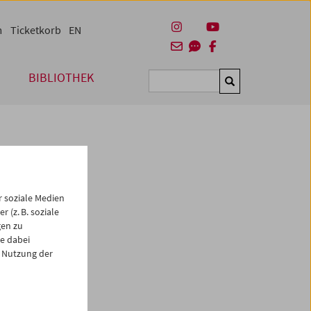
m
Ticketkorb
EN
BIBLIOTHEK
Suchen
 soziale Medien
 (z. B. soziale
gen zu
e dabei
es
 Nutzung der