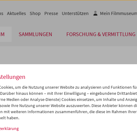
ns
Aktuelles
Shop
Presse
Unterstützen
Mein Filmmuseu
MM
SAMMLUNGEN
FORSCHUNG & VERMITTLUNG
lplan
stellungen
Mai 2008
iCalender
>
>>
ookies, um die Nutzung unserer Website zu analysieren und Funktionen für
Programmheft-PDF
i
Mi
Do
Fr
Sa
So
 Darüber hinaus können – mit Ihrer Einwilligung – eingebundene Drittanbieter
rne Medien oder Analyse-Dienste) Cookies einsetzen, um Inhalte und Anzei
9
30
01
02
03
04
 sowie Ihre Nutzung unserer Website auszuwerten. Diese Anbieter können di
English language or subtitl
6
07
08
09
10
11
n mit weiteren Informationen zusammenführen, die diese im Rahmen Ihrer
elt haben.
3
14
15
16
17
18
zerklärung
0
21
22
23
24
25