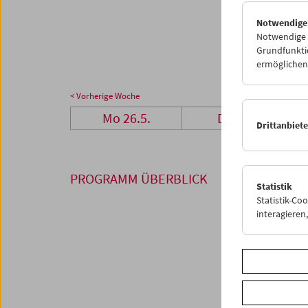
26
2
Notwendige
02
0
Notwendige C
Grundfunktio
ermöglichen.
< Vorherige Woche
Mo 26.5.
Di 27.5.
Drittanbiet
PROGRAMM ÜBERBLICK
Statistik
Statistik-Co
interagiere