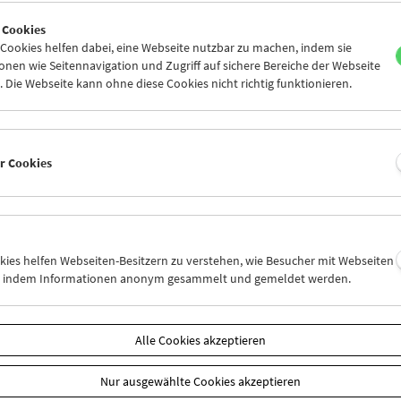
7
28
29
30
31
01
 Cookies
3
04
05
06
07
08
ookies helfen dabei, eine Webseite nutzbar zu machen, indem sie
nen wie Seitennavigation und Zugriff auf sichere Bereiche der Webseite
 Die Webseite kann ohne diese Cookies nicht richtig funktionieren.
Mi 28.5.
Do 29.5.
Fr 30.5.
er Cookies
okies helfen Webseiten-Besitzern zu verstehen, wie Besucher mit Webseiten
n, indem Informationen anonym gesammelt und gemeldet werden.
Alle Cookies akzeptieren
Nur ausgewählte Cookies akzeptieren