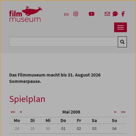
Accesskey [1]
Accesskey [4]
Accesskey [2]
Accesskey [3]
Zum Inhalt
Zum Hauptmenü
Zur Servicenavigation
Zum Suche
EN
Navbar 
Suche
Das Filmmuseum macht bis 31. August 2026
Sommerpause.
Spielplan
Mai 2008
<<
<
>
>>
Mo
Di
Mi
Do
Fr
Sa
So
28
29
30
01
02
03
04