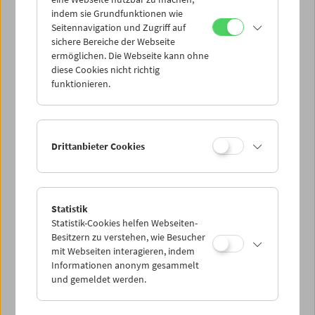
Mi 28.5.
indem sie Grundfunktionen wie
Seitennavigation und Zugriff auf
sichere Bereiche der Webseite
Do 29.5.
ermöglichen. Die Webseite kann ohne
diese Cookies nicht richtig
funktionieren.
Fr 30.5.
Sa 31.5.
Drittanbieter Cookies
So 1.6.
Statistik
Statistik-Cookies helfen Webseiten-
PROGRAMM ÜBERBLICK
Besitzern zu verstehen, wie Besucher
mit Webseiten interagieren, indem
Informationen anonym gesammelt
und gemeldet werden.