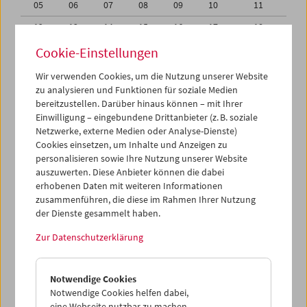
05
06
07
08
09
10
11
12
13
14
15
16
17
18
19
20
21
22
23
24
25
Cookie-Einstellungen
26
27
28
29
30
31
01
Wir verwenden Cookies, um die Nutzung unserer Website
zu analysieren und Funktionen für soziale Medien
02
03
04
05
06
07
08
bereitzustellen. Darüber hinaus können – mit Ihrer
Einwilligung – eingebundene Drittanbieter (z. B. soziale
iCalender
Netzwerke, externe Medien oder Analyse-Dienste)
Cookies einsetzen, um Inhalte und Anzeigen zu
Programmheft-PDF
personalisieren sowie Ihre Nutzung unserer Website
auszuwerten. Diese Anbieter können die dabei
English language or subtitles
erhobenen Daten mit weiteren Informationen
zusammenführen, die diese im Rahmen Ihrer Nutzung
der Dienste gesammelt haben.
< Vorherige Woche
Nächste Woche >
Zur Datenschutzerklärung
Mo 26.5.
Notwendige Cookies
Di 27.5.
Notwendige Cookies helfen dabei,
eine Webseite nutzbar zu machen,