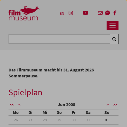
Accesskey [1]
Accesskey [4]
Accesskey [2]
Accesskey [3]
Zum Inhalt
Zum Hauptmenü
Zur Servicenavigation
Zum Suche
EN
Navbar 
Suche
Das Filmmuseum macht bis 31. August 2026
Sommerpause.
Spielplan
Jun 2008
<<
<
>
>>
Mo
Di
Mi
Do
Fr
Sa
So
26
27
28
29
30
31
01