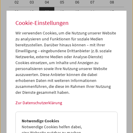
02
03
04
05
06
07
08
09
10
11
12
13
14
15
16
17
18
19
20
21
22
Cookie-Einstellungen
23
24
25
26
27
28
29
Wir verwenden Cookies, um die Nutzung unserer Website
zu analysieren und Funktionen für soziale Medien
30
01
02
03
04
05
06
bereitzustellen. Darüber hinaus können – mit Ihrer
Einwilligung – eingebundene Drittanbieter (z. B. soziale
iCalender
Netzwerke, externe Medien oder Analyse-Dienste)
Cookies einsetzen, um Inhalte und Anzeigen zu
Programmheft-PDF
personalisieren sowie Ihre Nutzung unserer Website
auszuwerten. Diese Anbieter können die dabei
English language or subtitles
erhobenen Daten mit weiteren Informationen
zusammenführen, die diese im Rahmen Ihrer Nutzung
der Dienste gesammelt haben.
< Vorherige Woche
Nächste Woche >
Zur Datenschutzerklärung
Mo 9.6.
Notwendige Cookies
Di 10.6.
Notwendige Cookies helfen dabei,
eine Webseite nutzbar zu machen,