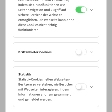
Mi 11.6.
indem sie Grundfunktionen wie
Seitennavigation und Zugriff auf
sichere Bereiche der Webseite
Do 12.6.
ermöglichen. Die Webseite kann ohne
diese Cookies nicht richtig
funktionieren.
Fr 13.6.
Sa 14.6.
Drittanbieter Cookies
So 15.6.
Statistik
Statistik-Cookies helfen Webseiten-
PROGRAMM ÜBERBLICK
Besitzern zu verstehen, wie Besucher
mit Webseiten interagieren, indem
Informationen anonym gesammelt
und gemeldet werden.