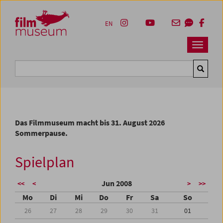
Accesskey [1]
Accesskey [4]
Accesskey [2]
Accesskey [3]
Zum Inhalt
Zum Hauptmenü
Zur Servicenavigation
Zum Suche
EN
Navbar 
Suche
Das Filmmuseum macht bis 31. August 2026
Sommerpause.
Spielplan
Jun 2008
<<
<
>
>>
Mo
Di
Mi
Do
Fr
Sa
So
26
27
28
29
30
31
01