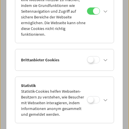
Mi 11.6.
indem sie Grundfunktionen wie
Seitennavigation und Zugriff auf
sichere Bereiche der Webseite
Do 12.6.
ermöglichen. Die Webseite kann ohne
diese Cookies nicht richtig
funktionieren.
Fr 13.6.
Sa 14.6.
Drittanbieter Cookies
So 15.6.
Statistik
Statistik-Cookies helfen Webseiten-
PROGRAMM ÜBERBLICK
Besitzern zu verstehen, wie Besucher
mit Webseiten interagieren, indem
Informationen anonym gesammelt
und gemeldet werden.