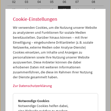
02
03
04
05
06
07
08
09
10
11
12
13
14
15
16
17
18
19
20
21
22
Cookie-Einstellungen
23
24
25
26
27
28
29
Wir verwenden Cookies, um die Nutzung unserer Website
zu analysieren und Funktionen für soziale Medien
30
01
02
03
04
05
06
bereitzustellen. Darüber hinaus können – mit Ihrer
Einwilligung – eingebundene Drittanbieter (z. B. soziale
iCalender
Netzwerke, externe Medien oder Analyse-Dienste)
Cookies einsetzen, um Inhalte und Anzeigen zu
Programmheft-PDF
personalisieren sowie Ihre Nutzung unserer Website
auszuwerten. Diese Anbieter können die dabei
English language or subtitles
erhobenen Daten mit weiteren Informationen
zusammenführen, die diese im Rahmen Ihrer Nutzung
der Dienste gesammelt haben.
< Vorherige Woche
Nächste Woche >
Zur Datenschutzerklärung
Mo 9.6.
Notwendige Cookies
Di 10.6.
Notwendige Cookies helfen dabei,
eine Webseite nutzbar zu machen,