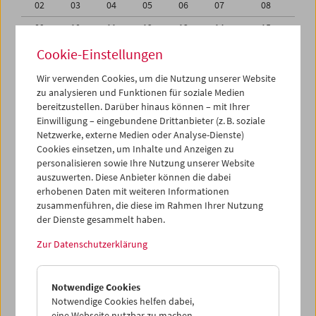
02
03
04
05
06
07
08
09
10
11
12
13
14
15
16
17
18
19
20
21
22
Cookie-Einstellungen
23
24
25
26
27
28
29
Wir verwenden Cookies, um die Nutzung unserer Website
zu analysieren und Funktionen für soziale Medien
30
01
02
03
04
05
06
bereitzustellen. Darüber hinaus können – mit Ihrer
Einwilligung – eingebundene Drittanbieter (z. B. soziale
iCalender
Netzwerke, externe Medien oder Analyse-Dienste)
Cookies einsetzen, um Inhalte und Anzeigen zu
Programmheft-PDF
personalisieren sowie Ihre Nutzung unserer Website
auszuwerten. Diese Anbieter können die dabei
English language or subtitles
erhobenen Daten mit weiteren Informationen
zusammenführen, die diese im Rahmen Ihrer Nutzung
der Dienste gesammelt haben.
< Vorherige Woche
Nächste Woche >
Zur Datenschutzerklärung
Mo 16.6.
Notwendige Cookies
Di 17.6.
Notwendige Cookies helfen dabei,
eine Webseite nutzbar zu machen,