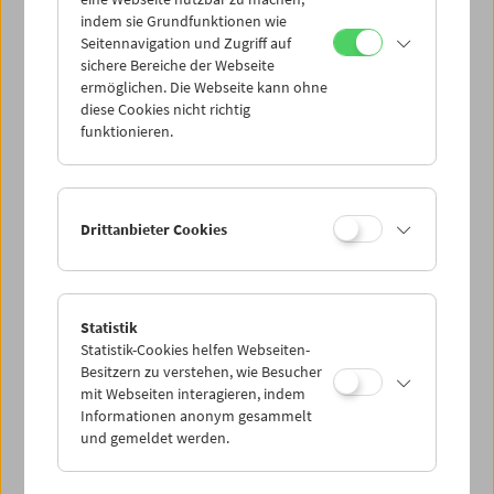
Mi 18.6.
indem sie Grundfunktionen wie
Seitennavigation und Zugriff auf
sichere Bereiche der Webseite
Do 19.6.
ermöglichen. Die Webseite kann ohne
diese Cookies nicht richtig
funktionieren.
Fr 20.6.
Sa 21.6.
Drittanbieter Cookies
So 22.6.
Statistik
Statistik-Cookies helfen Webseiten-
PROGRAMM ÜBERBLICK
Besitzern zu verstehen, wie Besucher
mit Webseiten interagieren, indem
Informationen anonym gesammelt
und gemeldet werden.