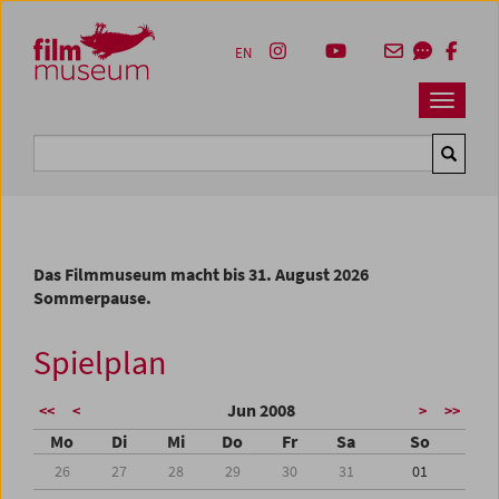
Accesskey [1]
Accesskey [4]
Accesskey [2]
Accesskey [3]
Zum Inhalt
Zum Hauptmenü
Zur Servicenavigation
Zum Suche
EN
Navbar 
Suche
Das Filmmuseum macht bis 31. August 2026
Sommerpause.
Spielplan
Jun 2008
<<
<
>
>>
Mo
Di
Mi
Do
Fr
Sa
So
26
27
28
29
30
31
01