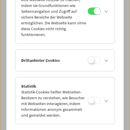
Mi 18.6.
indem sie Grundfunktionen wie
Seitennavigation und Zugriff auf
sichere Bereiche der Webseite
Do 19.6.
ermöglichen. Die Webseite kann ohne
diese Cookies nicht richtig
funktionieren.
Fr 20.6.
Sa 21.6.
Drittanbieter Cookies
So 22.6.
Statistik
Statistik-Cookies helfen Webseiten-
PROGRAMM ÜBERBLICK
Besitzern zu verstehen, wie Besucher
mit Webseiten interagieren, indem
Informationen anonym gesammelt
und gemeldet werden.