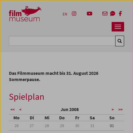
Accesskey [1]
Accesskey [4]
Accesskey [2]
Accesskey [3]
Zum Inhalt
Zum Hauptmenü
Zur Servicenavigation
Zum Suche
EN
Navbar 
Suche
Das Filmmuseum macht bis 31. August 2026
Sommerpause.
Spielplan
Jun 2008
<<
<
>
>>
Mo
Di
Mi
Do
Fr
Sa
So
26
27
28
29
30
31
01