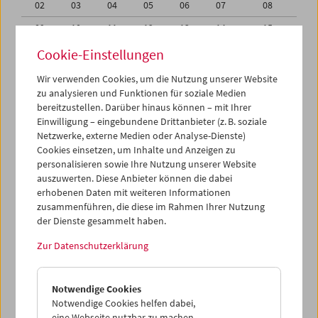
02
03
04
05
06
07
08
09
10
11
12
13
14
15
16
17
18
19
20
21
22
Cookie-Einstellungen
23
24
25
26
27
28
29
Wir verwenden Cookies, um die Nutzung unserer Website
zu analysieren und Funktionen für soziale Medien
30
01
02
03
04
05
06
bereitzustellen. Darüber hinaus können – mit Ihrer
Einwilligung – eingebundene Drittanbieter (z. B. soziale
iCalender
Netzwerke, externe Medien oder Analyse-Dienste)
Cookies einsetzen, um Inhalte und Anzeigen zu
Programmheft-PDF
personalisieren sowie Ihre Nutzung unserer Website
auszuwerten. Diese Anbieter können die dabei
English language or subtitles
erhobenen Daten mit weiteren Informationen
zusammenführen, die diese im Rahmen Ihrer Nutzung
der Dienste gesammelt haben.
< Vorherige Woche
Nächste Woche >
Zur Datenschutzerklärung
Mo 16.6.
Notwendige Cookies
Di 17.6.
Notwendige Cookies helfen dabei,
eine Webseite nutzbar zu machen,