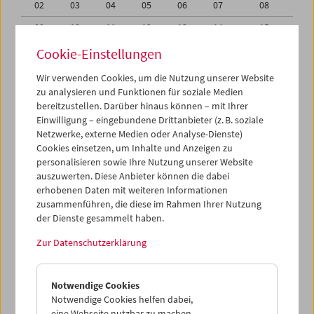
02
03
04
05
06
07
08
09
10
11
12
13
14
15
16
17
18
19
20
21
22
Cookie-Einstellungen
23
24
25
26
27
28
29
Wir verwenden Cookies, um die Nutzung unserer Website
zu analysieren und Funktionen für soziale Medien
30
01
02
03
04
05
06
bereitzustellen. Darüber hinaus können – mit Ihrer
Einwilligung – eingebundene Drittanbieter (z. B. soziale
iCalender
Netzwerke, externe Medien oder Analyse-Dienste)
Cookies einsetzen, um Inhalte und Anzeigen zu
Programmheft-PDF
personalisieren sowie Ihre Nutzung unserer Website
auszuwerten. Diese Anbieter können die dabei
English language or subtitles
erhobenen Daten mit weiteren Informationen
zusammenführen, die diese im Rahmen Ihrer Nutzung
der Dienste gesammelt haben.
< Vorherige Woche
Nächste Woche >
Zur Datenschutzerklärung
Mo 23.6.
Notwendige Cookies
Di 24.6.
Notwendige Cookies helfen dabei,
eine Webseite nutzbar zu machen,