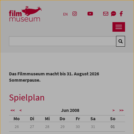
Accesskey [1]
Accesskey [4]
Accesskey [2]
Accesskey [3]
Zum Inhalt
Zum Hauptmenü
Zur Servicenavigation
Zum Suche
EN
Navbar 
Suche
Das Filmmuseum macht bis 31. August 2026
Sommerpause.
Spielplan
Jun 2008
<<
<
>
>>
Mo
Di
Mi
Do
Fr
Sa
So
26
27
28
29
30
31
01