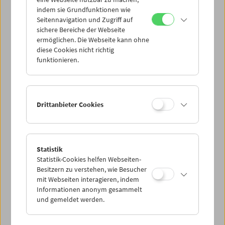
Mi 25.6.
indem sie Grundfunktionen wie
Seitennavigation und Zugriff auf
sichere Bereiche der Webseite
Do 26.6.
ermöglichen. Die Webseite kann ohne
diese Cookies nicht richtig
funktionieren.
Fr 27.6.
Sa 28.6.
Drittanbieter Cookies
So 29.6.
Statistik
Statistik-Cookies helfen Webseiten-
PROGRAMM ÜBERBLICK
Besitzern zu verstehen, wie Besucher
mit Webseiten interagieren, indem
Informationen anonym gesammelt
und gemeldet werden.