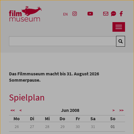
Accesskey [1]
Accesskey [4]
Accesskey [2]
Accesskey [3]
Zum Inhalt
Zum Hauptmenü
Zur Servicenavigation
Zum Suche
EN
Navbar 
Suche
Das Filmmuseum macht bis 31. August 2026
Sommerpause.
Spielplan
Jun 2008
<<
<
>
>>
Mo
Di
Mi
Do
Fr
Sa
So
26
27
28
29
30
31
01