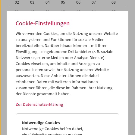
02
03
04
05
06
07
08
09
10
11
12
13
14
15
16
17
18
19
20
21
22
Cookie-Einstellungen
23
24
25
26
27
28
29
Wir verwenden Cookies, um die Nutzung unserer Website
zu analysieren und Funktionen für soziale Medien
30
01
02
03
04
05
06
bereitzustellen. Darüber hinaus können – mit Ihrer
Einwilligung – eingebundene Drittanbieter (z. B. soziale
iCalender
Netzwerke, externe Medien oder Analyse-Dienste)
Cookies einsetzen, um Inhalte und Anzeigen zu
Programmheft-PDF
personalisieren sowie Ihre Nutzung unserer Website
auszuwerten. Diese Anbieter können die dabei
English language or subtitles
erhobenen Daten mit weiteren Informationen
zusammenführen, die diese im Rahmen Ihrer Nutzung
der Dienste gesammelt haben.
< Vorherige Woche
Nächste Woche >
Zur Datenschutzerklärung
Mo 23.6.
Notwendige Cookies
Di 24.6.
Notwendige Cookies helfen dabei,
eine Webseite nutzbar zu machen,