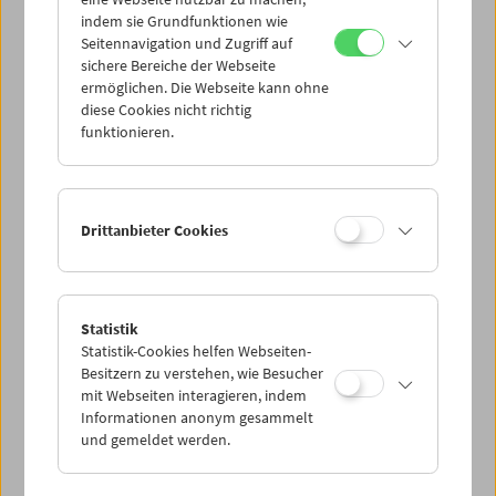
Mi 25.6.
indem sie Grundfunktionen wie
Seitennavigation und Zugriff auf
sichere Bereiche der Webseite
Do 26.6.
ermöglichen. Die Webseite kann ohne
diese Cookies nicht richtig
funktionieren.
Fr 27.6.
Sa 28.6.
Drittanbieter Cookies
So 29.6.
Statistik
Statistik-Cookies helfen Webseiten-
PROGRAMM ÜBERBLICK
Besitzern zu verstehen, wie Besucher
mit Webseiten interagieren, indem
Informationen anonym gesammelt
und gemeldet werden.