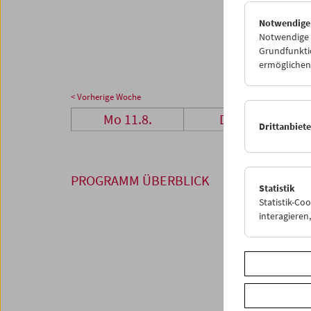
25
2
Notwendige
01
0
Notwendige C
Grundfunktio
ermöglichen.
< Vorherige Woche
Mo 11.8.
Di 12.8.
Drittanbiet
PROGRAMM ÜBERBLICK
Statistik
Statistik-Co
interagiere