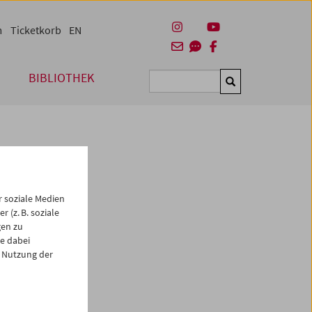
m
Ticketkorb
EN
BIBLIOTHEK
Suchen
 soziale Medien
 (z. B. soziale
gen zu
e dabei
es
 Nutzung der