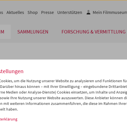
ns
Aktuelles
Shop
Presse
Unterstützen
Mein Filmmuseu
MM
SAMMLUNGEN
FORSCHUNG & VERMITTLUNG
lplan
stellungen
Aug 2008
iCalender
>
>>
ookies, um die Nutzung unserer Website zu analysieren und Funktionen für
Programmheft-PDF
i
Mi
Do
Fr
Sa
So
 Darüber hinaus können – mit Ihrer Einwilligung – eingebundene Drittanbieter
rne Medien oder Analyse-Dienste) Cookies einsetzen, um Inhalte und Anzei
9
30
31
01
02
03
 sowie Ihre Nutzung unserer Website auszuwerten. Diese Anbieter können di
English language or subtitl
5
06
07
08
09
10
n mit weiteren Informationen zusammenführen, die diese im Rahmen Ihrer
elt haben.
2
13
14
15
16
17
zerklärung
9
20
21
22
23
24