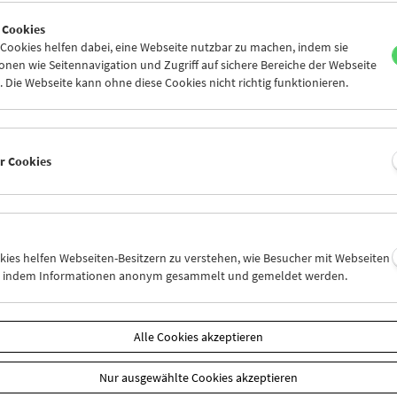
6
27
28
29
30
31
 Cookies
2
03
04
05
06
07
ookies helfen dabei, eine Webseite nutzbar zu machen, indem sie
nen wie Seitennavigation und Zugriff auf sichere Bereiche der Webseite
 Die Webseite kann ohne diese Cookies nicht richtig funktionieren.
Mi 13.8.
Do 14.8.
Fr 15.8.
er Cookies
okies helfen Webseiten-Besitzern zu verstehen, wie Besucher mit Webseiten
n, indem Informationen anonym gesammelt und gemeldet werden.
Alle Cookies akzeptieren
Nur ausgewählte Cookies akzeptieren