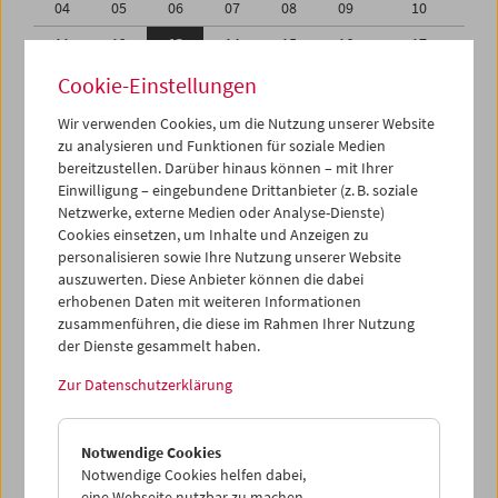
04
05
06
07
08
09
10
11
12
13
14
15
16
17
18
19
20
21
22
23
24
Cookie-Einstellungen
25
26
27
28
29
30
31
Wir verwenden Cookies, um die Nutzung unserer Website
zu analysieren und Funktionen für soziale Medien
01
02
03
04
05
06
07
bereitzustellen. Darüber hinaus können – mit Ihrer
Einwilligung – eingebundene Drittanbieter (z. B. soziale
iCalender
Netzwerke, externe Medien oder Analyse-Dienste)
Cookies einsetzen, um Inhalte und Anzeigen zu
Programmheft-PDF
personalisieren sowie Ihre Nutzung unserer Website
auszuwerten. Diese Anbieter können die dabei
English language or subtitles
erhobenen Daten mit weiteren Informationen
zusammenführen, die diese im Rahmen Ihrer Nutzung
der Dienste gesammelt haben.
< Vorherige Woche
Nächste Woche >
Zur Datenschutzerklärung
Mo 11.8.
Notwendige Cookies
Di 12.8.
Notwendige Cookies helfen dabei,
eine Webseite nutzbar zu machen,