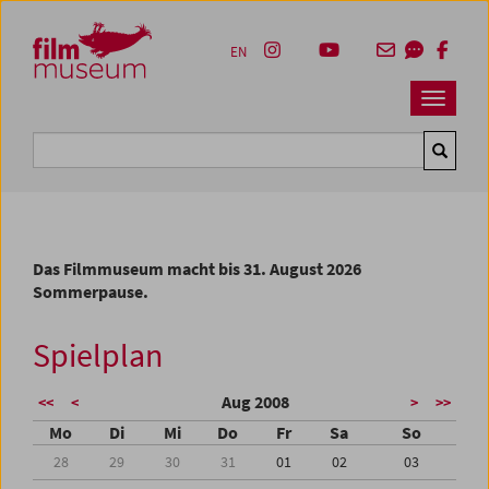
Accesskey [1]
Accesskey [4]
Accesskey [2]
Accesskey [3]
Zum Inhalt
Zum Hauptmenü
Zur Servicenavigation
Zum Suche
EN
Navbar 
Suche
Das Filmmuseum macht bis 31. August 2026
Sommerpause.
Spielplan
Aug 2008
<<
<
>
>>
Mo
Di
Mi
Do
Fr
Sa
So
28
29
30
31
01
02
03