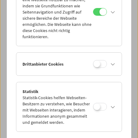
Mi 13.8.
indem sie Grundfunktionen wie
Seitennavigation und Zugriff auf
sichere Bereiche der Webseite
Do 14.8.
ermöglichen. Die Webseite kann ohne
diese Cookies nicht richtig
funktionieren.
Fr 15.8.
Sa 16.8.
Drittanbieter Cookies
So 17.8.
Statistik
Statistik-Cookies helfen Webseiten-
PROGRAMM ÜBERBLICK
Besitzern zu verstehen, wie Besucher
mit Webseiten interagieren, indem
Informationen anonym gesammelt
und gemeldet werden.