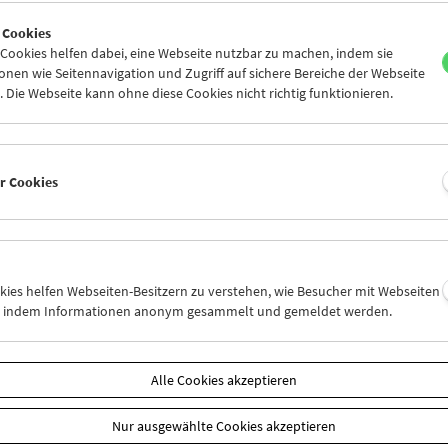
6
27
28
29
30
31
 Cookies
2
03
04
05
06
07
ookies helfen dabei, eine Webseite nutzbar zu machen, indem sie
nen wie Seitennavigation und Zugriff auf sichere Bereiche der Webseite
 Die Webseite kann ohne diese Cookies nicht richtig funktionieren.
Mi 20.8.
Do 21.8.
Fr 22.8.
er Cookies
okies helfen Webseiten-Besitzern zu verstehen, wie Besucher mit Webseiten
n, indem Informationen anonym gesammelt und gemeldet werden.
Alle Cookies akzeptieren
Nur ausgewählte Cookies akzeptieren