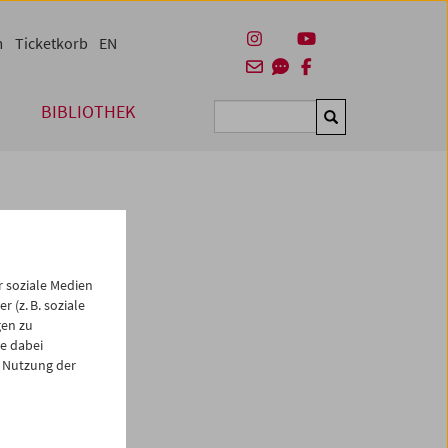
m
Ticketkorb
EN
BIBLIOTHEK
Suchen
 soziale Medien
 (z. B. soziale
gen zu
e dabei
es
 Nutzung der