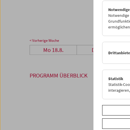
25
2
Notwendige
01
0
Notwendige C
Grundfunktio
ermöglichen.
< Vorherige Woche
Mo 18.8.
Di 19.8.
Drittanbiet
PROGRAMM ÜBERBLICK
Statistik
Statistik-Co
interagiere