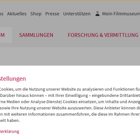
ns
Aktuelles
Shop
Presse
Unterstützen
Mein Filmmuseu
MM
SAMMLUNGEN
FORSCHUNG & VERMITTLUNG
lplan
stellungen
Aug 2008
iCalender
>
>>
ookies, um die Nutzung unserer Website zu analysieren und Funktionen für
Programmheft-PDF
i
Mi
Do
Fr
Sa
So
 Darüber hinaus können – mit Ihrer Einwilligung – eingebundene Drittanbieter
rne Medien oder Analyse-Dienste) Cookies einsetzen, um Inhalte und Anzei
9
30
31
01
02
03
 sowie Ihre Nutzung unserer Website auszuwerten. Diese Anbieter können di
English language or subtitl
5
06
07
08
09
10
n mit weiteren Informationen zusammenführen, die diese im Rahmen Ihrer
elt haben.
2
13
14
15
16
17
zerklärung
9
20
21
22
23
24