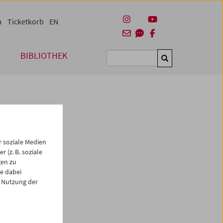
m
Ticketkorb
EN
BIBLIOTHEK
Suchen
 soziale Medien
 (z. B. soziale
gen zu
e dabei
es
 Nutzung der