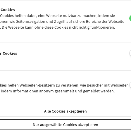
6
27
28
29
30
31
 Cookies
2
03
04
05
06
07
ookies helfen dabei, eine Webseite nutzbar zu machen, indem sie
nen wie Seitennavigation und Zugriff auf sichere Bereiche der Webseite
 Die Webseite kann ohne diese Cookies nicht richtig funktionieren.
Mi 20.8.
Do 21.8.
Fr 22.8.
er Cookies
okies helfen Webseiten-Besitzern zu verstehen, wie Besucher mit Webseiten
n, indem Informationen anonym gesammelt und gemeldet werden.
Alle Cookies akzeptieren
Nur ausgewählte Cookies akzeptieren