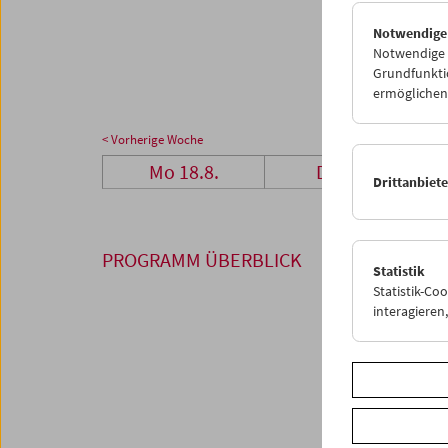
25
2
Notwendige
01
0
Notwendige C
Grundfunktio
ermöglichen.
< Vorherige Woche
Mo 18.8.
Di 19.8.
Drittanbiet
PROGRAMM ÜBERBLICK
Statistik
Statistik-Co
interagiere