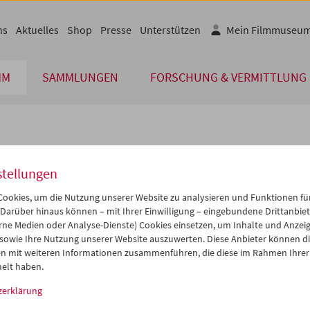
ns
Aktuelles
Shop
Presse
Unterstützen
Mein Filmmuseu
MM
SAMMLUNGEN
FORSCHUNG & VERMITTLUNG
lplan
stellungen
Aug 2008
iCalender
>
>>
ookies, um die Nutzung unserer Website zu analysieren und Funktionen für
Programmheft-PDF
i
Mi
Do
Fr
Sa
So
 Darüber hinaus können – mit Ihrer Einwilligung – eingebundene Drittanbieter
rne Medien oder Analyse-Dienste) Cookies einsetzen, um Inhalte und Anzei
9
30
31
01
02
03
 sowie Ihre Nutzung unserer Website auszuwerten. Diese Anbieter können di
English language or subtitl
5
06
07
08
09
10
n mit weiteren Informationen zusammenführen, die diese im Rahmen Ihrer
elt haben.
2
13
14
15
16
17
zerklärung
9
20
21
22
23
24