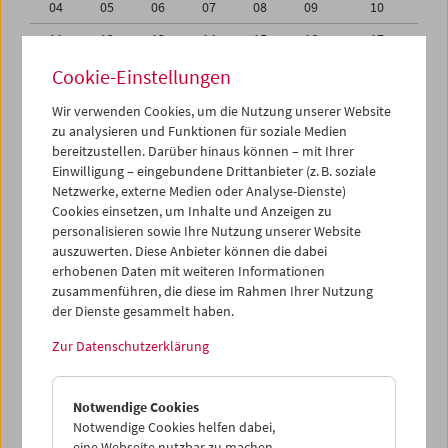
04
05
06
07
08
09
10
11
12
13
14
15
16
17
18
19
20
21
22
23
24
Cookie-Einstellungen
25
26
27
28
29
30
31
Wir verwenden Cookies, um die Nutzung unserer Website
zu analysieren und Funktionen für soziale Medien
01
02
03
04
05
06
07
bereitzustellen. Darüber hinaus können – mit Ihrer
Einwilligung – eingebundene Drittanbieter (z. B. soziale
iCalender
Netzwerke, externe Medien oder Analyse-Dienste)
Cookies einsetzen, um Inhalte und Anzeigen zu
Programmheft-PDF
personalisieren sowie Ihre Nutzung unserer Website
auszuwerten. Diese Anbieter können die dabei
English language or subtitles
erhobenen Daten mit weiteren Informationen
zusammenführen, die diese im Rahmen Ihrer Nutzung
der Dienste gesammelt haben.
< Vorherige Woche
Nächste Woche >
Zur Datenschutzerklärung
Mo 25.8.
Notwendige Cookies
Di 26.8.
Notwendige Cookies helfen dabei,
eine Webseite nutzbar zu machen,