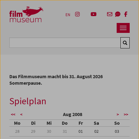
Accesskey [1]
Accesskey [4]
Accesskey [2]
Accesskey [3]
Zum Inhalt
Zum Hauptmenü
Zur Servicenavigation
Zum Suche
EN
Navbar 
Suche
Das Filmmuseum macht bis 31. August 2026
Sommerpause.
Spielplan
Aug 2008
<<
<
>
>>
Mo
Di
Mi
Do
Fr
Sa
So
28
29
30
31
01
02
03