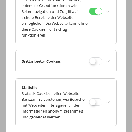
Mi 27.8.
indem sie Grundfunktionen wie
Seitennavigation und Zugriff auf
sichere Bereiche der Webseite
Do 28.8.
ermöglichen. Die Webseite kann ohne
diese Cookies nicht richtig
funktionieren.
Fr 29.8.
Sa 30.8.
Drittanbieter Cookies
So 31.8.
Statistik
Statistik-Cookies helfen Webseiten-
PROGRAMM ÜBERBLICK
Besitzern zu verstehen, wie Besucher
mit Webseiten interagieren, indem
Informationen anonym gesammelt
und gemeldet werden.