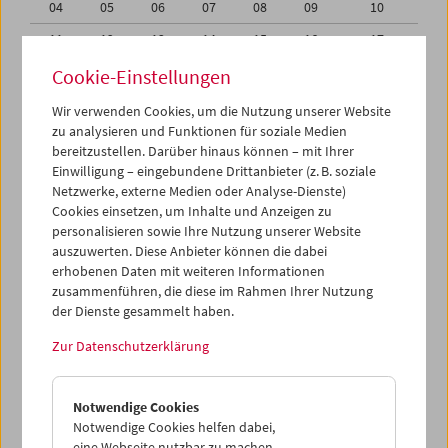
04
05
06
07
08
09
10
11
12
13
14
15
16
17
18
19
20
21
22
23
24
Cookie-Einstellungen
25
26
27
28
29
30
31
Wir verwenden Cookies, um die Nutzung unserer Website
zu analysieren und Funktionen für soziale Medien
01
02
03
04
05
06
07
bereitzustellen. Darüber hinaus können – mit Ihrer
Einwilligung – eingebundene Drittanbieter (z. B. soziale
iCalender
Netzwerke, externe Medien oder Analyse-Dienste)
Cookies einsetzen, um Inhalte und Anzeigen zu
Programmheft-PDF
personalisieren sowie Ihre Nutzung unserer Website
auszuwerten. Diese Anbieter können die dabei
English language or subtitles
erhobenen Daten mit weiteren Informationen
zusammenführen, die diese im Rahmen Ihrer Nutzung
der Dienste gesammelt haben.
< Vorherige Woche
Nächste Woche >
Zur Datenschutzerklärung
Mo 25.8.
Notwendige Cookies
Di 26.8.
Notwendige Cookies helfen dabei,
eine Webseite nutzbar zu machen,