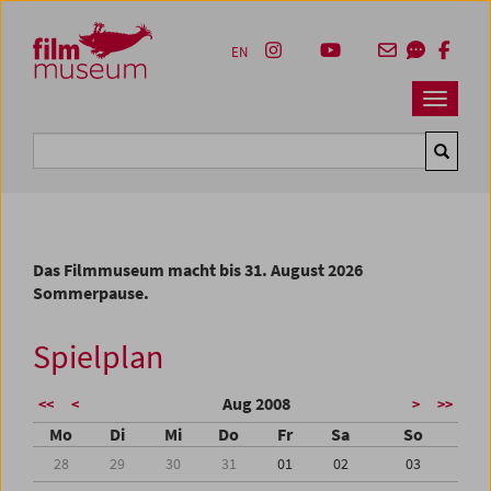
Accesskey [1]
Accesskey [4]
Accesskey [2]
Accesskey [3]
Zum Inhalt
Zum Hauptmenü
Zur Servicenavigation
Zum Suche
EN
Navbar 
Suche
Das Filmmuseum macht bis 31. August 2026
Sommerpause.
Spielplan
Aug 2008
<<
<
>
>>
Mo
Di
Mi
Do
Fr
Sa
So
28
29
30
31
01
02
03