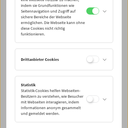
Mi 27.8.
indem sie Grundfunktionen wie
Seitennavigation und Zugriff auf
sichere Bereiche der Webseite
Do 28.8.
ermöglichen. Die Webseite kann ohne
diese Cookies nicht richtig
funktionieren.
Fr 29.8.
Sa 30.8.
Drittanbieter Cookies
So 31.8.
Statistik
Statistik-Cookies helfen Webseiten-
PROGRAMM ÜBERBLICK
Besitzern zu verstehen, wie Besucher
mit Webseiten interagieren, indem
Informationen anonym gesammelt
und gemeldet werden.