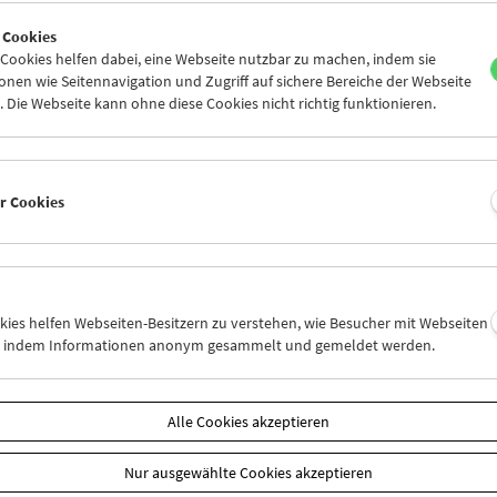
6
27
28
29
30
31
 Cookies
2
03
04
05
06
07
ookies helfen dabei, eine Webseite nutzbar zu machen, indem sie
nen wie Seitennavigation und Zugriff auf sichere Bereiche der Webseite
 Die Webseite kann ohne diese Cookies nicht richtig funktionieren.
Mi 6.5.
Do 7.5.
Fr 8.5.
er Cookies
okies helfen Webseiten-Besitzern zu verstehen, wie Besucher mit Webseiten
n, indem Informationen anonym gesammelt und gemeldet werden.
Alle Cookies akzeptieren
Nur ausgewählte Cookies akzeptieren