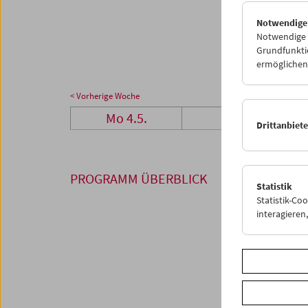
25
2
Notwendige
01
0
Notwendige C
Grundfunktio
ermöglichen.
< Vorherige Woche
Mo 4.5.
Di 5.5.
Drittanbiet
PROGRAMM ÜBERBLICK
Statistik
Statistik-Co
interagiere