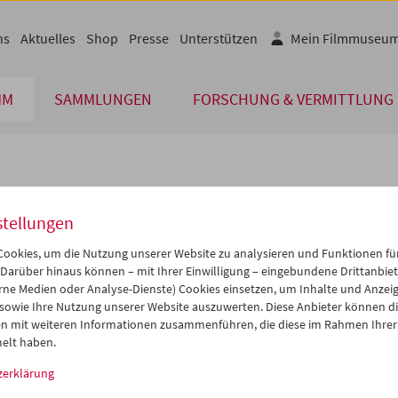
ns
Aktuelles
Shop
Presse
Unterstützen
Mein Filmmuseu
MM
SAMMLUNGEN
FORSCHUNG & VERMITTLUNG
lplan
stellungen
Mai 2009
iCalender
>
>>
ookies, um die Nutzung unserer Website zu analysieren und Funktionen für
Programmheft-PDF
i
Mi
Do
Fr
Sa
So
 Darüber hinaus können – mit Ihrer Einwilligung – eingebundene Drittanbieter
rne Medien oder Analyse-Dienste) Cookies einsetzen, um Inhalte und Anzei
8
29
30
01
02
03
 sowie Ihre Nutzung unserer Website auszuwerten. Diese Anbieter können di
English language or subtitl
5
06
07
08
09
10
n mit weiteren Informationen zusammenführen, die diese im Rahmen Ihrer
elt haben.
2
13
14
15
16
17
zerklärung
9
20
21
22
23
24