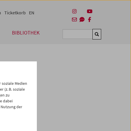
m
Ticketkorb
EN
BIBLIOTHEK
Suchen
 soziale Medien
 (z. B. soziale
gen zu
e dabei
es
 Nutzung der