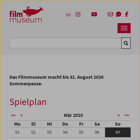
Accesskey [1]
Accesskey [4]
Accesskey [2]
Accesskey [3]
Zum Inhalt
Zum Hauptmenü
Zur Servicenavigation
Zum Suche
EN
Navbar 
Suche
Das Filmmuseum macht bis 31. August 2026
Sommerpause.
Spielplan
Mär 2010
<<
<
>
>>
Mo
Di
Mi
Do
Fr
Sa
So
01
02
03
04
05
06
07