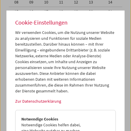
08
09
10
11
12
13
14
15
16
17
18
19
20
21
22
23
24
25
26
27
28
Cookie-Einstellungen
29
30
31
01
02
03
04
Wir verwenden Cookies, um die Nutzung unserer Website
zu analysieren und Funktionen für soziale Medien
05
06
07
08
09
10
11
bereitzustellen. Darüber hinaus können – mit Ihrer
Einwilligung – eingebundene Drittanbieter (z. B. soziale
iCalender
Netzwerke, externe Medien oder Analyse-Dienste)
Cookies einsetzen, um Inhalte und Anzeigen zu
Programmheft-PDF
personalisieren sowie Ihre Nutzung unserer Website
auszuwerten. Diese Anbieter können die dabei
English language or subtitles
erhobenen Daten mit weiteren Informationen
zusammenführen, die diese im Rahmen Ihrer Nutzung
der Dienste gesammelt haben.
< Vorherige Woche
Nächste Woche >
Zur Datenschutzerklärung
Mo 1.3.
Notwendige Cookies
Di 2.3.
Notwendige Cookies helfen dabei,
eine Webseite nutzbar zu machen,