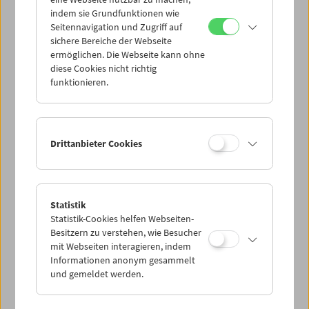
Mi 3.3.
indem sie Grundfunktionen wie
Seitennavigation und Zugriff auf
sichere Bereiche der Webseite
Do 4.3.
ermöglichen. Die Webseite kann ohne
diese Cookies nicht richtig
funktionieren.
Fr 5.3.
Sa 6.3.
Drittanbieter Cookies
So 7.3.
Statistik
Statistik-Cookies helfen Webseiten-
PROGRAMM ÜBERBLICK
Besitzern zu verstehen, wie Besucher
mit Webseiten interagieren, indem
Informationen anonym gesammelt
und gemeldet werden.