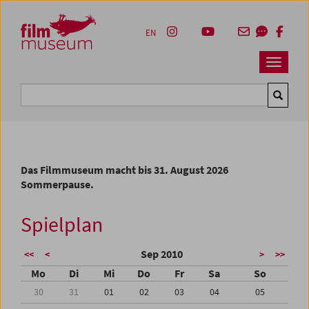
Accesskey [1]
Accesskey [4]
Accesskey [2]
Accesskey [3]
Zum Inhalt
Zum Hauptmenü
Zur Servicenavigation
Zum Suche
EN
Navbar 
Suche
Das Filmmuseum macht bis 31. August 2026
Sommerpause.
Spielplan
Sep 2010
<<
<
>
>>
Mo
Di
Mi
Do
Fr
Sa
So
30
31
01
02
03
04
05