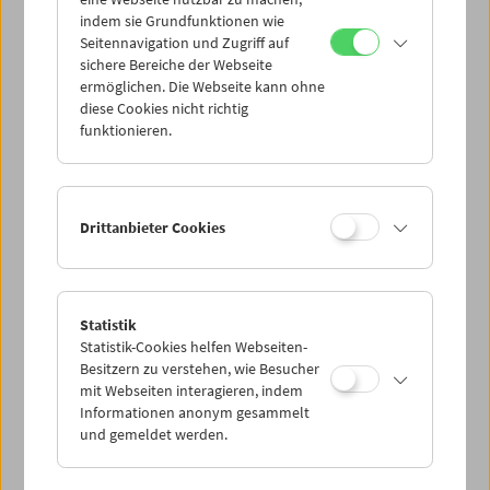
Mi 22.9.
indem sie Grundfunktionen wie
Seitennavigation und Zugriff auf
sichere Bereiche der Webseite
Do 23.9.
ermöglichen. Die Webseite kann ohne
diese Cookies nicht richtig
funktionieren.
Fr 24.9.
Sa 25.9.
Drittanbieter Cookies
So 26.9.
Statistik
Statistik-Cookies helfen Webseiten-
PROGRAMM ÜBERBLICK
Besitzern zu verstehen, wie Besucher
mit Webseiten interagieren, indem
Informationen anonym gesammelt
und gemeldet werden.