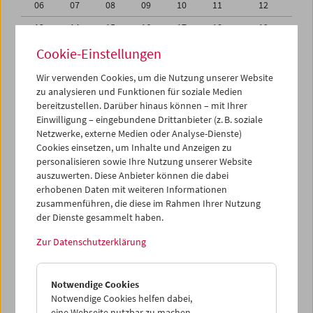
06
07
08
09
10
11
12
13
14
15
16
17
18
19
20
21
22
23
24
25
26
Cookie-Einstellungen
27
28
29
30
01
02
03
Wir verwenden Cookies, um die Nutzung unserer Website
zu analysieren und Funktionen für soziale Medien
04
05
06
07
08
09
10
bereitzustellen. Darüber hinaus können – mit Ihrer
Einwilligung – eingebundene Drittanbieter (z. B. soziale
iCalender
Netzwerke, externe Medien oder Analyse-Dienste)
Cookies einsetzen, um Inhalte und Anzeigen zu
Programmheft-PDF
personalisieren sowie Ihre Nutzung unserer Website
auszuwerten. Diese Anbieter können die dabei
English language or subtitles
erhobenen Daten mit weiteren Informationen
zusammenführen, die diese im Rahmen Ihrer Nutzung
der Dienste gesammelt haben.
< Vorherige Woche
Nächste Woche >
Zur Datenschutzerklärung
Mo 20.9.
Notwendige Cookies
Di 21.9.
Notwendige Cookies helfen dabei,
eine Webseite nutzbar zu machen,