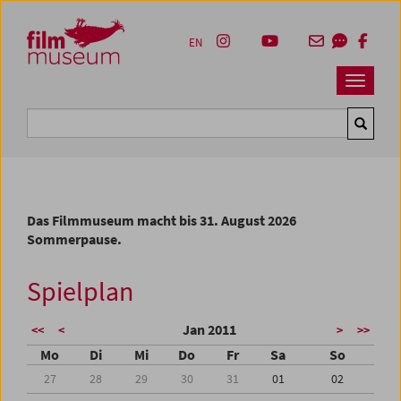
Accesskey [1]
Accesskey [4]
Accesskey [2]
Accesskey [3]
Zum Inhalt
Zum Hauptmenü
Zur Servicenavigation
Zum Suche
EN
Navbar 
Suche
Das Filmmuseum macht bis 31. August 2026
Sommerpause.
Spielplan
Jan 2011
<<
<
>
>>
Mo
Di
Mi
Do
Fr
Sa
So
27
28
29
30
31
01
02