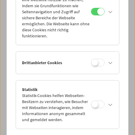
Mi 12.1.
indem sie Grundfunktionen wie
Seitennavigation und Zugriff auf
sichere Bereiche der Webseite
Do 13.1.
ermöglichen. Die Webseite kann ohne
diese Cookies nicht richtig
funktionieren.
Fr 14.1.
Sa 15.1.
Drittanbieter Cookies
So 16.1.
Statistik
Statistik-Cookies helfen Webseiten-
PROGRAMM ÜBERBLICK
Besitzern zu verstehen, wie Besucher
mit Webseiten interagieren, indem
Informationen anonym gesammelt
und gemeldet werden.