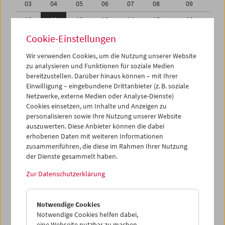
03
04
05
06
07
08
09
10
11
12
13
14
15
16
17
18
19
20
21
22
23
Cookie-Einstellungen
24
25
26
27
28
29
30
Wir verwenden Cookies, um die Nutzung unserer Website
zu analysieren und Funktionen für soziale Medien
31
01
02
03
04
05
06
bereitzustellen. Darüber hinaus können – mit Ihrer
Einwilligung – eingebundene Drittanbieter (z. B. soziale
iCalender
Netzwerke, externe Medien oder Analyse-Dienste)
Cookies einsetzen, um Inhalte und Anzeigen zu
Programmheft-PDF
personalisieren sowie Ihre Nutzung unserer Website
auszuwerten. Diese Anbieter können die dabei
English language or subtitles
erhobenen Daten mit weiteren Informationen
zusammenführen, die diese im Rahmen Ihrer Nutzung
der Dienste gesammelt haben.
< Vorherige Woche
Nächste Woche >
Zur Datenschutzerklärung
Mo 10.1.
Notwendige Cookies
Di 11.1.
Notwendige Cookies helfen dabei,
eine Webseite nutzbar zu machen,