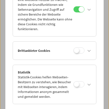
Mi 12.1.
indem sie Grundfunktionen wie
Seitennavigation und Zugriff auf
sichere Bereiche der Webseite
Do 13.1.
ermöglichen. Die Webseite kann ohne
diese Cookies nicht richtig
funktionieren.
Fr 14.1.
Sa 15.1.
Drittanbieter Cookies
So 16.1.
Statistik
Statistik-Cookies helfen Webseiten-
PROGRAMM ÜBERBLICK
Besitzern zu verstehen, wie Besucher
mit Webseiten interagieren, indem
Informationen anonym gesammelt
und gemeldet werden.