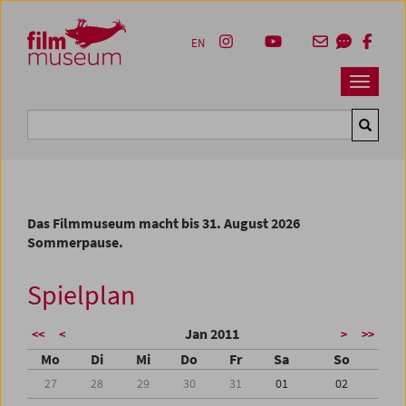
Accesskey [1]
Accesskey [4]
Accesskey [2]
Accesskey [3]
Zum Inhalt
Zum Hauptmenü
Zur Servicenavigation
Zum Suche
EN
Navbar 
Suche
Das Filmmuseum macht bis 31. August 2026
Sommerpause.
Spielplan
Jan 2011
<<
<
>
>>
Mo
Di
Mi
Do
Fr
Sa
So
27
28
29
30
31
01
02