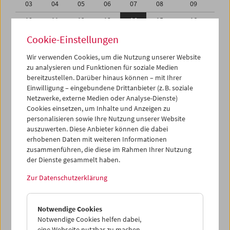
03
04
05
06
07
08
09
10
11
12
13
14
15
16
17
18
19
20
21
22
23
Cookie-Einstellungen
24
25
26
27
28
29
30
Wir verwenden Cookies, um die Nutzung unserer Website
zu analysieren und Funktionen für soziale Medien
31
01
02
03
04
05
06
bereitzustellen. Darüber hinaus können – mit Ihrer
Einwilligung – eingebundene Drittanbieter (z. B. soziale
iCalender
Netzwerke, externe Medien oder Analyse-Dienste)
Cookies einsetzen, um Inhalte und Anzeigen zu
Programmheft-PDF
personalisieren sowie Ihre Nutzung unserer Website
auszuwerten. Diese Anbieter können die dabei
English language or subtitles
erhobenen Daten mit weiteren Informationen
zusammenführen, die diese im Rahmen Ihrer Nutzung
der Dienste gesammelt haben.
< Vorherige Woche
Nächste Woche >
Zur Datenschutzerklärung
Mo 10.1.
Notwendige Cookies
Di 11.1.
Notwendige Cookies helfen dabei,
eine Webseite nutzbar zu machen,