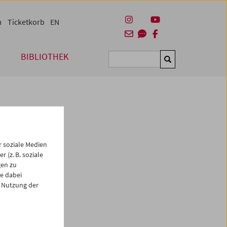
m
Ticketkorb
EN
BIBLIOTHEK
Suchen
 soziale Medien
 (z. B. soziale
gen zu
e dabei
es
 Nutzung der