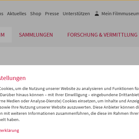
ns
Aktuelles
Shop
Presse
Unterstützen
Mein Filmmuseu
MM
SAMMLUNGEN
FORSCHUNG & VERMITTLUNG
lplan
stellungen
Jan 2011
iCalender
>
>>
ookies, um die Nutzung unserer Website zu analysieren und Funktionen für
Programmheft-PDF
i
Mi
Do
Fr
Sa
So
 Darüber hinaus können – mit Ihrer Einwilligung – eingebundene Drittanbieter
rne Medien oder Analyse-Dienste) Cookies einsetzen, um Inhalte und Anzei
8
29
30
31
01
02
 sowie Ihre Nutzung unserer Website auszuwerten. Diese Anbieter können di
English language or subtitl
4
05
06
07
08
09
n mit weiteren Informationen zusammenführen, die diese im Rahmen Ihrer
elt haben.
1
12
13
14
15
16
zerklärung
8
19
20
21
22
23