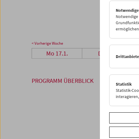
24
2
Notwendige
31
0
Notwendige C
Grundfunktio
ermöglichen.
< Vorherige Woche
Mo 17.1.
Di 18.1.
Drittanbiet
PROGRAMM ÜBERBLICK
Statistik
Statistik-Co
interagiere