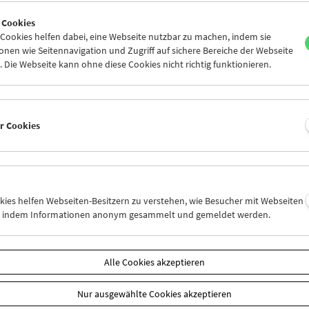
5
26
27
28
29
30
 Cookies
1
02
03
04
05
06
ookies helfen dabei, eine Webseite nutzbar zu machen, indem sie
nen wie Seitennavigation und Zugriff auf sichere Bereiche der Webseite
 Die Webseite kann ohne diese Cookies nicht richtig funktionieren.
Mi 19.1.
Do 20.1.
Fr 21.1.
er Cookies
okies helfen Webseiten-Besitzern zu verstehen, wie Besucher mit Webseiten
n, indem Informationen anonym gesammelt und gemeldet werden.
Alle Cookies akzeptieren
Nur ausgewählte Cookies akzeptieren