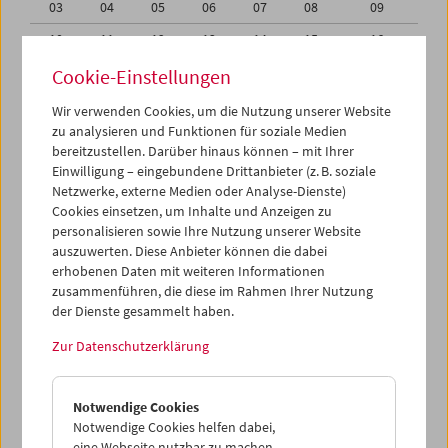
03
04
05
06
07
08
09
10
11
12
13
14
15
16
17
18
19
20
21
22
23
Cookie-Einstellungen
24
25
26
27
28
29
30
Wir verwenden Cookies, um die Nutzung unserer Website
zu analysieren und Funktionen für soziale Medien
31
01
02
03
04
05
06
bereitzustellen. Darüber hinaus können – mit Ihrer
Einwilligung – eingebundene Drittanbieter (z. B. soziale
iCalender
Netzwerke, externe Medien oder Analyse-Dienste)
Cookies einsetzen, um Inhalte und Anzeigen zu
Programmheft-PDF
personalisieren sowie Ihre Nutzung unserer Website
auszuwerten. Diese Anbieter können die dabei
English language or subtitles
erhobenen Daten mit weiteren Informationen
zusammenführen, die diese im Rahmen Ihrer Nutzung
der Dienste gesammelt haben.
< Vorherige Woche
Nächste Woche >
Zur Datenschutzerklärung
Mo 24.1.
Notwendige Cookies
Di 25.1.
Notwendige Cookies helfen dabei,
eine Webseite nutzbar zu machen,