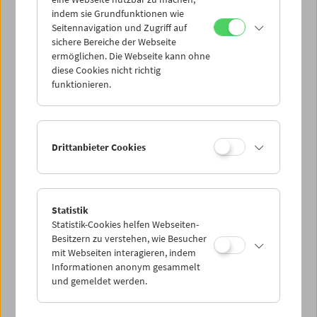
Mi 26.1.
indem sie Grundfunktionen wie
Seitennavigation und Zugriff auf
sichere Bereiche der Webseite
Do 27.1.
ermöglichen. Die Webseite kann ohne
diese Cookies nicht richtig
funktionieren.
Fr 28.1.
Sa 29.1.
Drittanbieter Cookies
So 30.1.
Statistik
Statistik-Cookies helfen Webseiten-
PROGRAMM ÜBERBLICK
Besitzern zu verstehen, wie Besucher
mit Webseiten interagieren, indem
Informationen anonym gesammelt
und gemeldet werden.