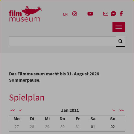
Accesskey [1]
Accesskey [4]
Accesskey [2]
Accesskey [3]
Zum Inhalt
Zum Hauptmenü
Zur Servicenavigation
Zum Suche
EN
Navbar 
Suche
Das Filmmuseum macht bis 31. August 2026
Sommerpause.
Spielplan
Jan 2011
<<
<
>
>>
Mo
Di
Mi
Do
Fr
Sa
So
27
28
29
30
31
01
02