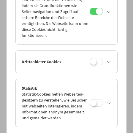
Mi 26.1.
indem sie Grundfunktionen wie
Seitennavigation und Zugriff auf
sichere Bereiche der Webseite
Do 27.1.
ermöglichen. Die Webseite kann ohne
diese Cookies nicht richtig
funktionieren.
Fr 28.1.
Sa 29.1.
Drittanbieter Cookies
So 30.1.
Statistik
Statistik-Cookies helfen Webseiten-
PROGRAMM ÜBERBLICK
Besitzern zu verstehen, wie Besucher
mit Webseiten interagieren, indem
Informationen anonym gesammelt
und gemeldet werden.