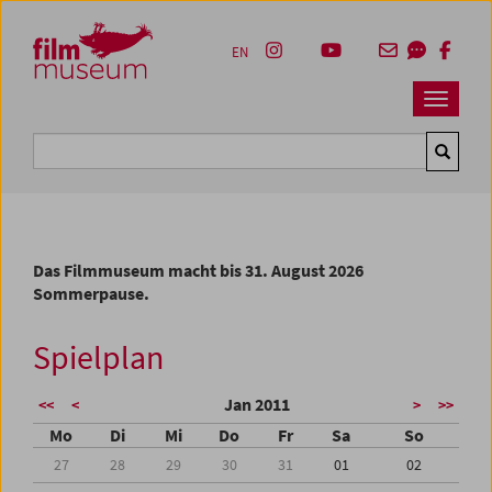
Accesskey [1]
Accesskey [4]
Accesskey [2]
Accesskey [3]
Zum Inhalt
Zum Hauptmenü
Zur Servicenavigation
Zum Suche
EN
Navbar 
Suche
Das Filmmuseum macht bis 31. August 2026
Sommerpause.
Spielplan
Jan 2011
<<
<
>
>>
Mo
Di
Mi
Do
Fr
Sa
So
27
28
29
30
31
01
02