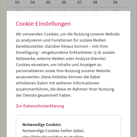
03
04
05
06
07
08
09
10
11
12
13
14
15
16
17
18
19
20
21
22
23
Cookie-Einstellungen
24
25
26
27
28
29
30
Wir verwenden Cookies, um die Nutzung unserer Website
zu analysieren und Funktionen für soziale Medien
31
01
02
03
04
05
06
bereitzustellen. Darüber hinaus können – mit Ihrer
Einwilligung – eingebundene Drittanbieter (z. B. soziale
iCalender
Netzwerke, externe Medien oder Analyse-Dienste)
Cookies einsetzen, um Inhalte und Anzeigen zu
Programmheft-PDF
personalisieren sowie Ihre Nutzung unserer Website
auszuwerten. Diese Anbieter können die dabei
English language or subtitles
erhobenen Daten mit weiteren Informationen
zusammenführen, die diese im Rahmen Ihrer Nutzung
der Dienste gesammelt haben.
< Vorherige Woche
Nächste Woche >
Zur Datenschutzerklärung
Mo 24.1.
Notwendige Cookies
Di 25.1.
Notwendige Cookies helfen dabei,
eine Webseite nutzbar zu machen,