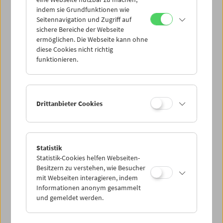
Mi 3.8.
indem sie Grundfunktionen wie
Seitennavigation und Zugriff auf
sichere Bereiche der Webseite
Do 4.8.
ermöglichen. Die Webseite kann ohne
diese Cookies nicht richtig
funktionieren.
Fr 5.8.
Sa 6.8.
Drittanbieter Cookies
So 7.8.
Statistik
Statistik-Cookies helfen Webseiten-
PROGRAMM ÜBERBLICK
Besitzern zu verstehen, wie Besucher
mit Webseiten interagieren, indem
Informationen anonym gesammelt
und gemeldet werden.