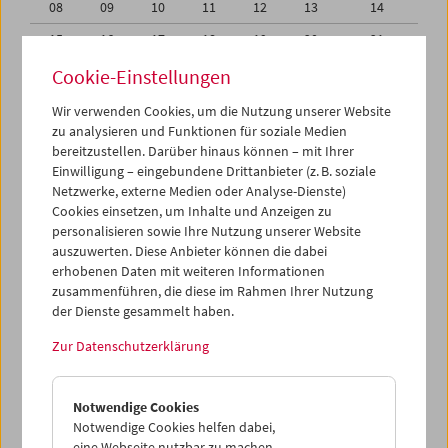
08
09
10
11
12
13
14
15
16
17
18
19
20
21
22
23
24
25
26
27
28
Cookie-Einstellungen
29
30
31
01
02
03
04
Wir verwenden Cookies, um die Nutzung unserer Website
zu analysieren und Funktionen für soziale Medien
05
06
07
08
09
10
11
bereitzustellen. Darüber hinaus können – mit Ihrer
Einwilligung – eingebundene Drittanbieter (z. B. soziale
iCalender
Netzwerke, externe Medien oder Analyse-Dienste)
Cookies einsetzen, um Inhalte und Anzeigen zu
Programmheft-PDF
personalisieren sowie Ihre Nutzung unserer Website
auszuwerten. Diese Anbieter können die dabei
English language or subtitles
erhobenen Daten mit weiteren Informationen
zusammenführen, die diese im Rahmen Ihrer Nutzung
der Dienste gesammelt haben.
< Vorherige Woche
Nächste Woche >
Zur Datenschutzerklärung
Mo 1.8.
Notwendige Cookies
Di 2.8.
Notwendige Cookies helfen dabei,
eine Webseite nutzbar zu machen,