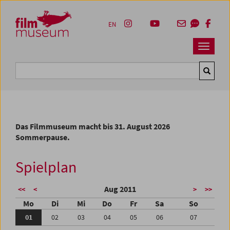
Accesskey [1]
Accesskey [4]
Accesskey [2]
Accesskey [3]
Zum Inhalt
Zum Hauptmenü
Zur Servicenavigation
Zum Suche
EN
Navbar 
Suche
Das Filmmuseum macht bis 31. August 2026
Sommerpause.
Spielplan
Aug 2011
<<
<
>
>>
Mo
Di
Mi
Do
Fr
Sa
So
01
02
03
04
05
06
07