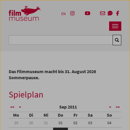
Accesskey [1]
Accesskey [4]
Accesskey [2]
Accesskey [3]
Zum Inhalt
Zum Hauptmenü
Zur Servicenavigation
Zum Suche
EN
Navbar 
Suche
Das Filmmuseum macht bis 31. August 2026
Sommerpause.
Spielplan
Sep 2011
<<
<
>
>>
Mo
Di
Mi
Do
Fr
Sa
So
29
30
31
01
02
03
04