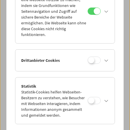
Mi 7.9.
indem sie Grundfunktionen wie
Seitennavigation und Zugriff auf
sichere Bereiche der Webseite
Do 8.9.
ermöglichen. Die Webseite kann ohne
diese Cookies nicht richtig
funktionieren.
Fr 9.9.
Sa 10.9.
Drittanbieter Cookies
So 11.9.
Statistik
Statistik-Cookies helfen Webseiten-
PROGRAMM ÜBERBLICK
Besitzern zu verstehen, wie Besucher
mit Webseiten interagieren, indem
Informationen anonym gesammelt
und gemeldet werden.