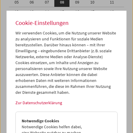
05
06
07
08
09
10
11
12
13
14
15
16
17
18
19
20
21
22
23
24
25
Cookie-Einstellungen
26
27
28
29
30
01
02
Wir verwenden Cookies, um die Nutzung unserer Website
zu analysieren und Funktionen für soziale Medien
03
04
05
06
07
08
09
bereitzustellen. Darüber hinaus können – mit Ihrer
Einwilligung – eingebundene Drittanbieter (z. B. soziale
iCalender
Netzwerke, externe Medien oder Analyse-Dienste)
Cookies einsetzen, um Inhalte und Anzeigen zu
Programmheft-PDF
personalisieren sowie Ihre Nutzung unserer Website
auszuwerten. Diese Anbieter können die dabei
English language or subtitles
erhobenen Daten mit weiteren Informationen
zusammenführen, die diese im Rahmen Ihrer Nutzung
der Dienste gesammelt haben.
< Vorherige Woche
Nächste Woche >
Zur Datenschutzerklärung
Mo 5.9.
Notwendige Cookies
Di 6.9.
Notwendige Cookies helfen dabei,
eine Webseite nutzbar zu machen,