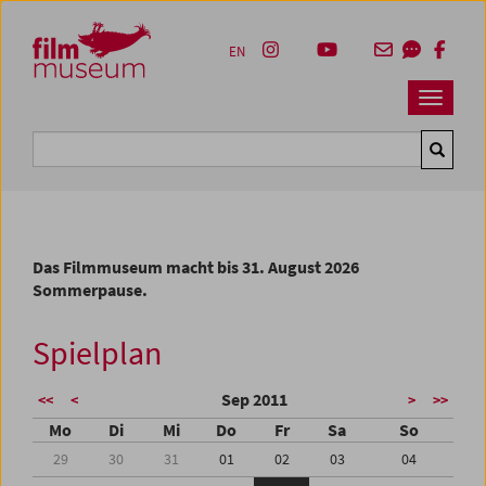
Accesskey [1]
Accesskey [4]
Accesskey [2]
Accesskey [3]
Zum Inhalt
Zum Hauptmenü
Zur Servicenavigation
Zum Suche
EN
Navbar 
Suche
Das Filmmuseum macht bis 31. August 2026
Sommerpause.
Spielplan
Sep 2011
<<
<
>
>>
Mo
Di
Mi
Do
Fr
Sa
So
29
30
31
01
02
03
04