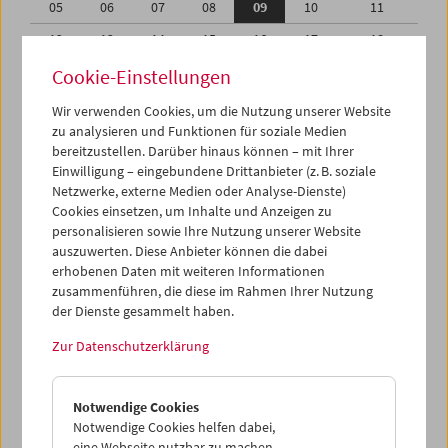
05
06
07
08
09
10
11
12
13
14
15
16
17
18
19
20
21
22
23
24
25
Cookie-Einstellungen
26
27
28
29
30
01
02
Wir verwenden Cookies, um die Nutzung unserer Website
zu analysieren und Funktionen für soziale Medien
03
04
05
06
07
08
09
bereitzustellen. Darüber hinaus können – mit Ihrer
Einwilligung – eingebundene Drittanbieter (z. B. soziale
iCalender
Netzwerke, externe Medien oder Analyse-Dienste)
Cookies einsetzen, um Inhalte und Anzeigen zu
Programmheft-PDF
personalisieren sowie Ihre Nutzung unserer Website
auszuwerten. Diese Anbieter können die dabei
English language or subtitles
erhobenen Daten mit weiteren Informationen
zusammenführen, die diese im Rahmen Ihrer Nutzung
der Dienste gesammelt haben.
< Vorherige Woche
Nächste Woche >
Zur Datenschutzerklärung
Mo 5.9.
Notwendige Cookies
Di 6.9.
Notwendige Cookies helfen dabei,
eine Webseite nutzbar zu machen,