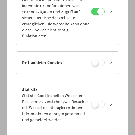
Mi 7.9.
indem sie Grundfunktionen wie
Seitennavigation und Zugriff auf
sichere Bereiche der Webseite
Do 8.9.
ermöglichen. Die Webseite kann ohne
diese Cookies nicht richtig
funktionieren.
Fr 9.9.
Sa 10.9.
Drittanbieter Cookies
So 11.9.
Statistik
Statistik-Cookies helfen Webseiten-
PROGRAMM ÜBERBLICK
Besitzern zu verstehen, wie Besucher
mit Webseiten interagieren, indem
Informationen anonym gesammelt
und gemeldet werden.