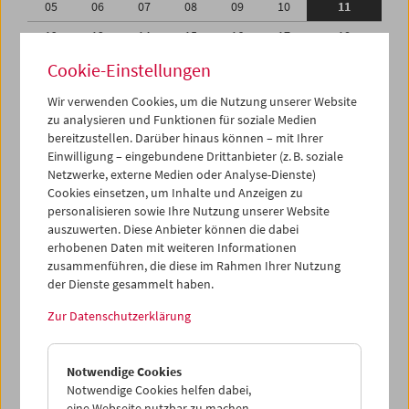
05
06
07
08
09
10
11
12
13
14
15
16
17
18
19
20
21
22
23
24
25
Cookie-Einstellungen
26
27
28
29
30
01
02
Wir verwenden Cookies, um die Nutzung unserer Website
zu analysieren und Funktionen für soziale Medien
03
04
05
06
07
08
09
bereitzustellen. Darüber hinaus können – mit Ihrer
Einwilligung – eingebundene Drittanbieter (z. B. soziale
iCalender
Netzwerke, externe Medien oder Analyse-Dienste)
Cookies einsetzen, um Inhalte und Anzeigen zu
Programmheft-PDF
personalisieren sowie Ihre Nutzung unserer Website
auszuwerten. Diese Anbieter können die dabei
English language or subtitles
erhobenen Daten mit weiteren Informationen
zusammenführen, die diese im Rahmen Ihrer Nutzung
der Dienste gesammelt haben.
< Vorherige Woche
Nächste Woche >
Zur Datenschutzerklärung
Mo 5.9.
Notwendige Cookies
Di 6.9.
Notwendige Cookies helfen dabei,
eine Webseite nutzbar zu machen,