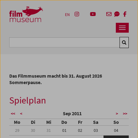
Accesskey [1]
Accesskey [4]
Accesskey [2]
Accesskey [3]
Zum Inhalt
Zum Hauptmenü
Zur Servicenavigation
Zum Suche
EN
Navbar 
Suche
Das Filmmuseum macht bis 31. August 2026
Sommerpause.
Spielplan
Sep 2011
<<
<
>
>>
Mo
Di
Mi
Do
Fr
Sa
So
29
30
31
01
02
03
04