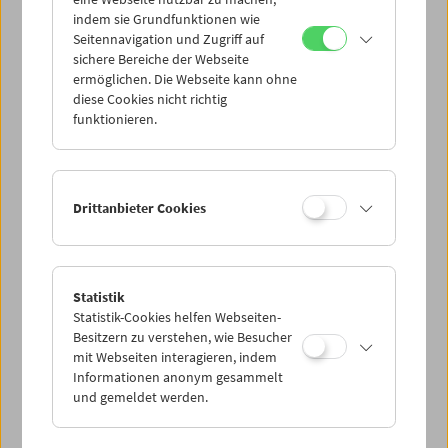
Mi 14.9.
indem sie Grundfunktionen wie
Seitennavigation und Zugriff auf
sichere Bereiche der Webseite
Do 15.9.
ermöglichen. Die Webseite kann ohne
diese Cookies nicht richtig
funktionieren.
Fr 16.9.
Sa 17.9.
Drittanbieter Cookies
So 18.9.
Statistik
Statistik-Cookies helfen Webseiten-
PROGRAMM ÜBERBLICK
Besitzern zu verstehen, wie Besucher
mit Webseiten interagieren, indem
Informationen anonym gesammelt
und gemeldet werden.