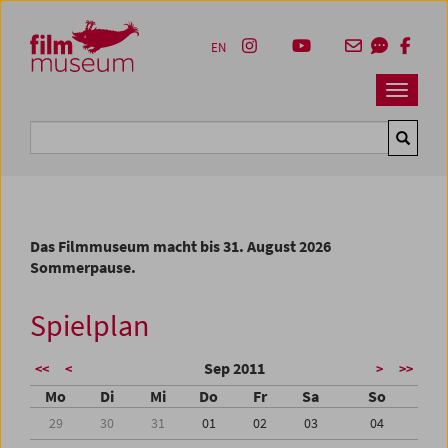
Accesskey [1]
Accesskey [4]
Accesskey [2]
Accesskey [3]
Zum Inhalt
Zum Hauptmenü
Zur Servicenavigation
Zum Suche
EN
Navbar 
Suche
Das Filmmuseum macht bis 31. August 2026
Sommerpause.
Spielplan
Sep 2011
<<
<
>
>>
Mo
Di
Mi
Do
Fr
Sa
So
29
30
31
01
02
03
04