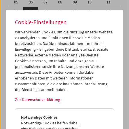
05
06
07
08
09
10
11
12
13
14
15
16
17
18
19
20
21
22
23
24
25
Cookie-Einstellungen
26
27
28
29
30
01
02
Wir verwenden Cookies, um die Nutzung unserer Website
zu analysieren und Funktionen für soziale Medien
03
04
05
06
07
08
09
bereitzustellen. Darüber hinaus können – mit Ihrer
Einwilligung – eingebundene Drittanbieter (z. B. soziale
iCalender
Netzwerke, externe Medien oder Analyse-Dienste)
Cookies einsetzen, um Inhalte und Anzeigen zu
Programmheft-PDF
personalisieren sowie Ihre Nutzung unserer Website
auszuwerten. Diese Anbieter können die dabei
English language or subtitles
erhobenen Daten mit weiteren Informationen
zusammenführen, die diese im Rahmen Ihrer Nutzung
der Dienste gesammelt haben.
< Vorherige Woche
Nächste Woche >
Zur Datenschutzerklärung
Mo 12.9.
Notwendige Cookies
Di 13.9.
Notwendige Cookies helfen dabei,
eine Webseite nutzbar zu machen,