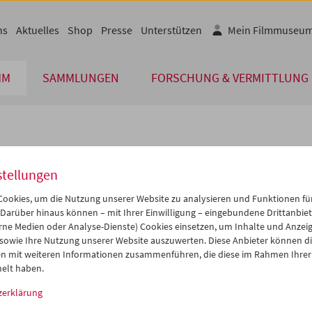
ns
Aktuelles
Shop
Presse
Unterstützen
Mein Filmmuseu
MM
SAMMLUNGEN
FORSCHUNG & VERMITTLUNG
lplan
stellungen
Sep 2011
iCalender
>
>>
ookies, um die Nutzung unserer Website zu analysieren und Funktionen für
Programmheft-PDF
i
Mi
Do
Fr
Sa
So
 Darüber hinaus können – mit Ihrer Einwilligung – eingebundene Drittanbieter
rne Medien oder Analyse-Dienste) Cookies einsetzen, um Inhalte und Anzei
0
31
01
02
03
04
 sowie Ihre Nutzung unserer Website auszuwerten. Diese Anbieter können di
English language or subtitl
6
07
08
09
10
11
n mit weiteren Informationen zusammenführen, die diese im Rahmen Ihrer
elt haben.
3
14
15
16
17
18
zerklärung
0
21
22
23
24
25