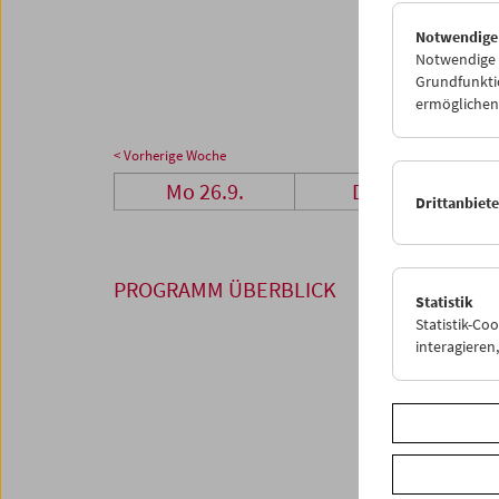
26
2
Notwendige
03
0
Notwendige C
Grundfunktio
ermöglichen.
< Vorherige Woche
Mo 26.9.
Di 27.9.
Drittanbiet
PROGRAMM ÜBERBLICK
Statistik
Statistik-Co
interagiere