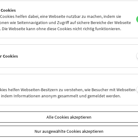
7
28
29
30
01
02
 Cookies
4
05
06
07
08
09
ookies helfen dabei, eine Webseite nutzbar zu machen, indem sie
nen wie Seitennavigation und Zugriff auf sichere Bereiche der Webseite
 Die Webseite kann ohne diese Cookies nicht richtig funktionieren.
Mi 28.9.
Do 29.9.
Fr 30.9.
er Cookies
okies helfen Webseiten-Besitzern zu verstehen, wie Besucher mit Webseiten
n, indem Informationen anonym gesammelt und gemeldet werden.
Alle Cookies akzeptieren
Nur ausgewählte Cookies akzeptieren