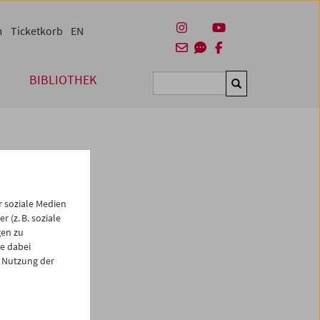
m
Ticketkorb
EN
BIBLIOTHEK
Suchen
 soziale Medien
 (z. B. soziale
gen zu
e dabei
es
 Nutzung der