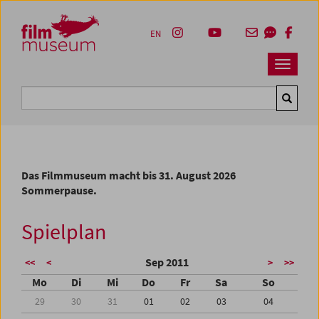
Accesskey [1]
Accesskey [4]
Accesskey [2]
Accesskey [3]
Zum Inhalt
Zum Hauptmenü
Zur Servicenavigation
Zum Suche
EN
Navbar 
Suche
Das Filmmuseum macht bis 31. August 2026
Sommerpause.
Spielplan
Sep 2011
<<
<
>
>>
Mo
Di
Mi
Do
Fr
Sa
So
29
30
31
01
02
03
04