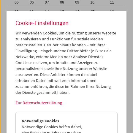
05
06
07
08
09
10
11
12
13
14
15
16
17
18
19
20
21
22
23
24
25
Cookie-Einstellungen
26
27
28
29
30
01
02
Wir verwenden Cookies, um die Nutzung unserer Website
zu analysieren und Funktionen für soziale Medien
03
04
05
06
07
08
09
bereitzustellen. Darüber hinaus können – mit Ihrer
Einwilligung – eingebundene Drittanbieter (z. B. soziale
iCalender
Netzwerke, externe Medien oder Analyse-Dienste)
Cookies einsetzen, um Inhalte und Anzeigen zu
Programmheft-PDF
personalisieren sowie Ihre Nutzung unserer Website
auszuwerten. Diese Anbieter können die dabei
English language or subtitles
erhobenen Daten mit weiteren Informationen
zusammenführen, die diese im Rahmen Ihrer Nutzung
der Dienste gesammelt haben.
< Vorherige Woche
Nächste Woche >
Zur Datenschutzerklärung
Mo 26.9.
Notwendige Cookies
Di 27.9.
Notwendige Cookies helfen dabei,
eine Webseite nutzbar zu machen,