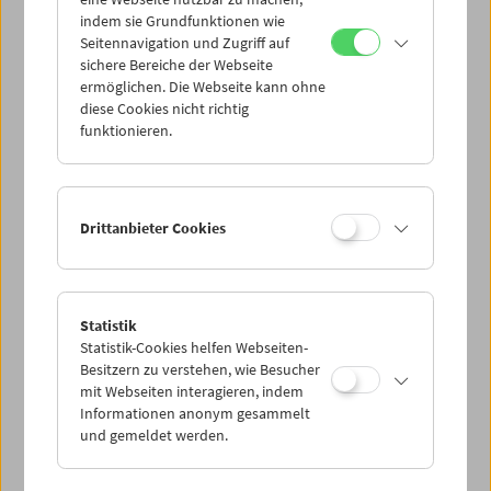
Mi 28.9.
indem sie Grundfunktionen wie
Seitennavigation und Zugriff auf
sichere Bereiche der Webseite
Do 29.9.
ermöglichen. Die Webseite kann ohne
diese Cookies nicht richtig
funktionieren.
Fr 30.9.
Sa 1.10.
Drittanbieter Cookies
So 2.10.
Statistik
Statistik-Cookies helfen Webseiten-
PROGRAMM ÜBERBLICK
Besitzern zu verstehen, wie Besucher
mit Webseiten interagieren, indem
Informationen anonym gesammelt
und gemeldet werden.