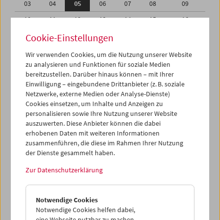
03
04
05
06
07
08
09
10
11
12
13
14
15
16
17
18
19
20
21
22
23
Cookie-Einstellungen
24
25
26
27
28
29
30
Wir verwenden Cookies, um die Nutzung unserer Website
zu analysieren und Funktionen für soziale Medien
31
01
02
03
04
05
06
bereitzustellen. Darüber hinaus können – mit Ihrer
Einwilligung – eingebundene Drittanbieter (z. B. soziale
iCalender
Netzwerke, externe Medien oder Analyse-Dienste)
Cookies einsetzen, um Inhalte und Anzeigen zu
Programmheft-PDF
personalisieren sowie Ihre Nutzung unserer Website
auszuwerten. Diese Anbieter können die dabei
English language or subtitles
erhobenen Daten mit weiteren Informationen
zusammenführen, die diese im Rahmen Ihrer Nutzung
der Dienste gesammelt haben.
< Vorherige Woche
Nächste Woche >
Zur Datenschutzerklärung
Mo 3.10.
Notwendige Cookies
Di 4.10.
Notwendige Cookies helfen dabei,
eine Webseite nutzbar zu machen,