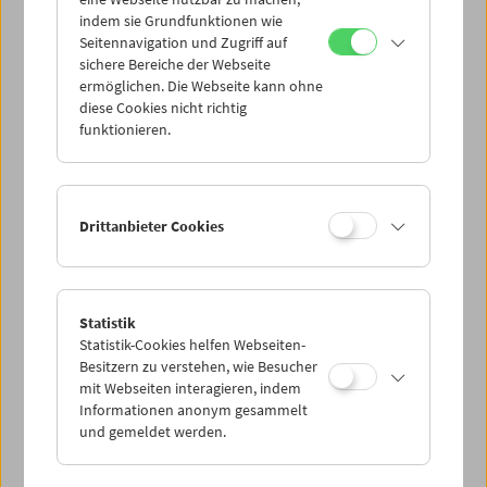
Mi 5.10.
indem sie Grundfunktionen wie
Seitennavigation und Zugriff auf
sichere Bereiche der Webseite
Do 6.10.
ermöglichen. Die Webseite kann ohne
diese Cookies nicht richtig
funktionieren.
Fr 7.10.
Sa 8.10.
Drittanbieter Cookies
So 9.10.
Statistik
Statistik-Cookies helfen Webseiten-
PROGRAMM ÜBERBLICK
Besitzern zu verstehen, wie Besucher
mit Webseiten interagieren, indem
Informationen anonym gesammelt
und gemeldet werden.