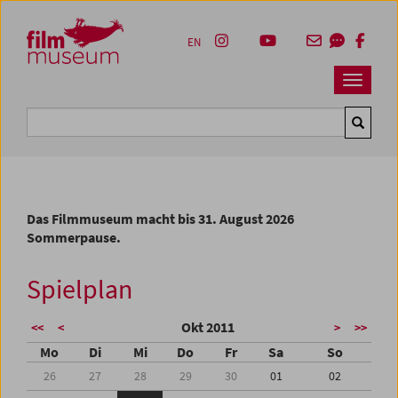
Accesskey [1]
Accesskey [4]
Accesskey [2]
Accesskey [3]
Zum Inhalt
Zum Hauptmenü
Zur Servicenavigation
Zum Suche
EN
Navbar 
Suche
Das Filmmuseum macht bis 31. August 2026
Sommerpause.
Spielplan
Okt 2011
<<
<
>
>>
Mo
Di
Mi
Do
Fr
Sa
So
26
27
28
29
30
01
02