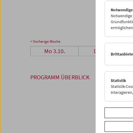
24
2
Notwendige
31
0
Notwendige C
Grundfunktio
ermöglichen.
< Vorherige Woche
Mo 3.10.
Di 4.10.
Drittanbiet
PROGRAMM ÜBERBLICK
Statistik
Statistik-Co
interagiere