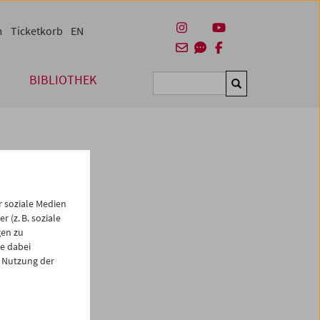
m
Ticketkorb
EN
BIBLIOTHEK
Suchen
 soziale Medien
 (z. B. soziale
gen zu
e dabei
es
 Nutzung der