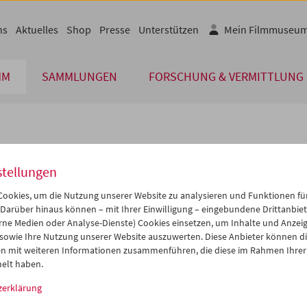
ns
Aktuelles
Shop
Presse
Unterstützen
Mein Filmmuseu
MM
SAMMLUNGEN
FORSCHUNG & VERMITTLUNG
lplan
stellungen
Okt 2011
iCalender
>
>>
ookies, um die Nutzung unserer Website zu analysieren und Funktionen für
Programmheft-PDF
i
Mi
Do
Fr
Sa
So
 Darüber hinaus können – mit Ihrer Einwilligung – eingebundene Drittanbieter
rne Medien oder Analyse-Dienste) Cookies einsetzen, um Inhalte und Anzei
7
28
29
30
01
02
 sowie Ihre Nutzung unserer Website auszuwerten. Diese Anbieter können di
English language or subtitl
4
05
06
07
08
09
n mit weiteren Informationen zusammenführen, die diese im Rahmen Ihrer
elt haben.
1
12
13
14
15
16
zerklärung
8
19
20
21
22
23