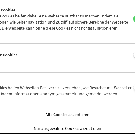
5
26
27
28
29
30
 Cookies
1
02
03
04
05
06
ookies helfen dabei, eine Webseite nutzbar zu machen, indem sie
nen wie Seitennavigation und Zugriff auf sichere Bereiche der Webseite
 Die Webseite kann ohne diese Cookies nicht richtig funktionieren.
Mi 5.10.
Do 6.10.
Fr 7.10.
er Cookies
okies helfen Webseiten-Besitzern zu verstehen, wie Besucher mit Webseiten
n, indem Informationen anonym gesammelt und gemeldet werden.
Alle Cookies akzeptieren
Nur ausgewählte Cookies akzeptieren