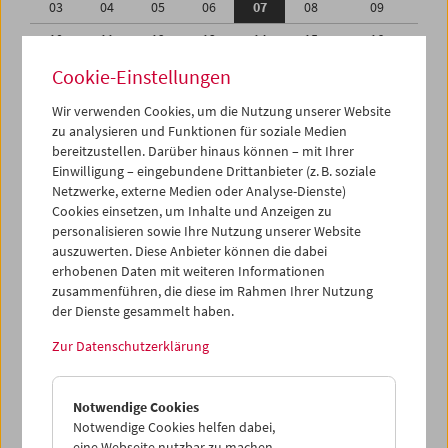
03
04
05
06
07
08
09
10
11
12
13
14
15
16
17
18
19
20
21
22
23
Cookie-Einstellungen
24
25
26
27
28
29
30
Wir verwenden Cookies, um die Nutzung unserer Website
zu analysieren und Funktionen für soziale Medien
31
01
02
03
04
05
06
bereitzustellen. Darüber hinaus können – mit Ihrer
Einwilligung – eingebundene Drittanbieter (z. B. soziale
iCalender
Netzwerke, externe Medien oder Analyse-Dienste)
Cookies einsetzen, um Inhalte und Anzeigen zu
Programmheft-PDF
personalisieren sowie Ihre Nutzung unserer Website
auszuwerten. Diese Anbieter können die dabei
English language or subtitles
erhobenen Daten mit weiteren Informationen
zusammenführen, die diese im Rahmen Ihrer Nutzung
der Dienste gesammelt haben.
< Vorherige Woche
Nächste Woche >
Zur Datenschutzerklärung
Mo 3.10.
Notwendige Cookies
Di 4.10.
Notwendige Cookies helfen dabei,
eine Webseite nutzbar zu machen,