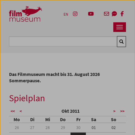
Accesskey [1]
Accesskey [4]
Accesskey [2]
Accesskey [3]
Zum Inhalt
Zum Hauptmenü
Zur Servicenavigation
Zum Suche
EN
Navbar 
Suche
Das Filmmuseum macht bis 31. August 2026
Sommerpause.
Spielplan
Okt 2011
<<
<
>
>>
Mo
Di
Mi
Do
Fr
Sa
So
26
27
28
29
30
01
02