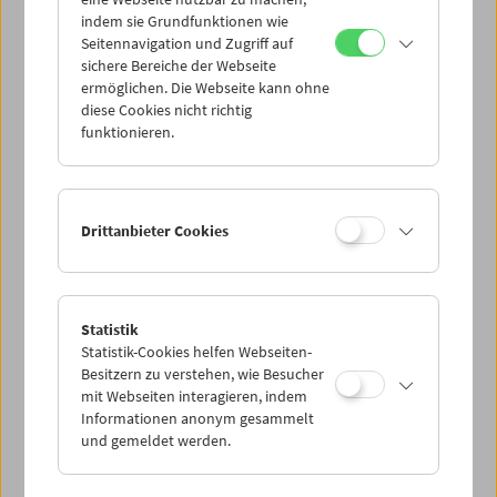
Mi 5.10.
indem sie Grundfunktionen wie
Seitennavigation und Zugriff auf
sichere Bereiche der Webseite
Do 6.10.
ermöglichen. Die Webseite kann ohne
diese Cookies nicht richtig
funktionieren.
Fr 7.10.
Sa 8.10.
Drittanbieter Cookies
So 9.10.
Statistik
Statistik-Cookies helfen Webseiten-
PROGRAMM ÜBERBLICK
Besitzern zu verstehen, wie Besucher
mit Webseiten interagieren, indem
Informationen anonym gesammelt
und gemeldet werden.