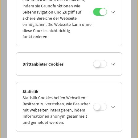
Mi 30.11.
indem sie Grundfunktionen wie
Seitennavigation und Zugriff auf
sichere Bereiche der Webseite
Do 1.12.
ermöglichen. Die Webseite kann ohne
diese Cookies nicht richtig
funktionieren.
Fr 2.12.
Sa 3.12.
Drittanbieter Cookies
So 4.12.
Statistik
Statistik-Cookies helfen Webseiten-
PROGRAMM ÜBERBLICK
Besitzern zu verstehen, wie Besucher
mit Webseiten interagieren, indem
Informationen anonym gesammelt
und gemeldet werden.