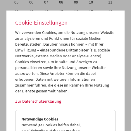
05
06
07
08
09
10
11
12
13
14
15
16
17
18
19
20
21
22
23
24
25
Cookie-Einstellungen
26
27
28
29
30
31
01
Wir verwenden Cookies, um die Nutzung unserer Website
zu analysieren und Funktionen für soziale Medien
02
03
04
05
06
07
08
bereitzustellen. Darüber hinaus können – mit Ihrer
Einwilligung – eingebundene Drittanbieter (z. B. soziale
iCalender
Netzwerke, externe Medien oder Analyse-Dienste)
Cookies einsetzen, um Inhalte und Anzeigen zu
Programmheft-PDF
personalisieren sowie Ihre Nutzung unserer Website
auszuwerten. Diese Anbieter können die dabei
English language or subtitles
erhobenen Daten mit weiteren Informationen
zusammenführen, die diese im Rahmen Ihrer Nutzung
der Dienste gesammelt haben.
< Vorherige Woche
Nächste Woche >
Zur Datenschutzerklärung
Mo 28.11.
Notwendige Cookies
Di 29.11.
Notwendige Cookies helfen dabei,
eine Webseite nutzbar zu machen,