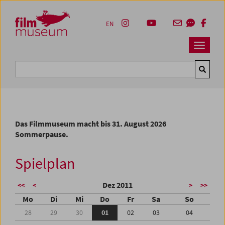
Accesskey [1]
Accesskey [4]
Accesskey [2]
Accesskey [3]
Zum Inhalt
Zum Hauptmenü
Zur Servicenavigation
Zum Suche
EN
Navbar 
Suche
Das Filmmuseum macht bis 31. August 2026
Sommerpause.
Spielplan
Dez 2011
<<
<
>
>>
Mo
Di
Mi
Do
Fr
Sa
So
28
29
30
01
02
03
04