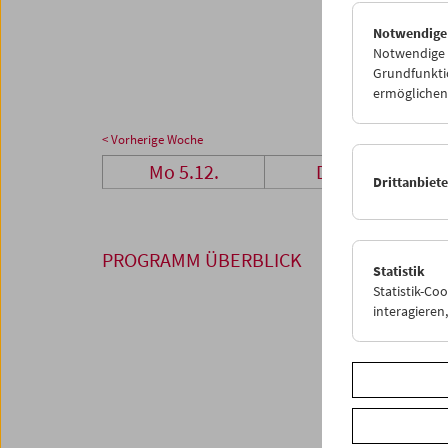
26
2
Notwendige
02
0
Notwendige C
Grundfunktio
ermöglichen.
< Vorherige Woche
Mo 5.12.
Di 6.12.
Drittanbiet
PROGRAMM ÜBERBLICK
Statistik
Statistik-Co
interagiere