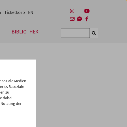
m
Ticketkorb
EN
BIBLIOTHEK
Suchen
 soziale Medien
 (z. B. soziale
gen zu
e dabei
es
 Nutzung der