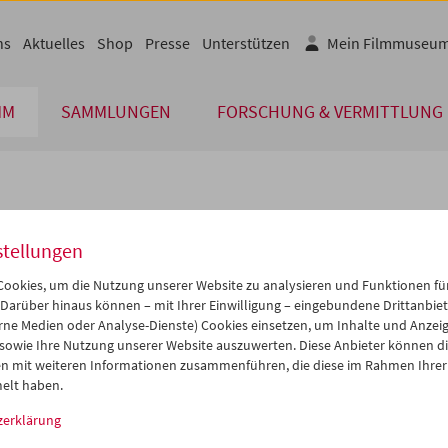
ns
Aktuelles
Shop
Presse
Unterstützen
Mein Filmmuseu
MM
SAMMLUNGEN
FORSCHUNG & VERMITTLUNG
lplan
stellungen
Dez 2011
iCalender
>
>>
ookies, um die Nutzung unserer Website zu analysieren und Funktionen für
Programmheft-PDF
i
Mi
Do
Fr
Sa
So
 Darüber hinaus können – mit Ihrer Einwilligung – eingebundene Drittanbieter
rne Medien oder Analyse-Dienste) Cookies einsetzen, um Inhalte und Anzei
9
30
01
02
03
04
 sowie Ihre Nutzung unserer Website auszuwerten. Diese Anbieter können di
English language or subtitl
6
07
08
09
10
11
n mit weiteren Informationen zusammenführen, die diese im Rahmen Ihrer
elt haben.
3
14
15
16
17
18
zerklärung
0
21
22
23
24
25