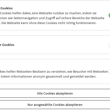
7
28
29
30
31
01
 Cookies
3
04
05
06
07
08
ookies helfen dabei, eine Webseite nutzbar zu machen, indem sie
nen wie Seitennavigation und Zugriff auf sichere Bereiche der Webseite
 Die Webseite kann ohne diese Cookies nicht richtig funktionieren.
Mi 7.12.
Do 8.12.
Fr 9.12.
er Cookies
okies helfen Webseiten-Besitzern zu verstehen, wie Besucher mit Webseiten
n, indem Informationen anonym gesammelt und gemeldet werden.
Alle Cookies akzeptieren
Nur ausgewählte Cookies akzeptieren