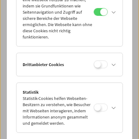
Mi 28.12.
indem sie Grundfunktionen wie
Seitennavigation und Zugriff auf
sichere Bereiche der Webseite
Do 29.12.
ermöglichen. Die Webseite kann ohne
diese Cookies nicht richtig
funktionieren.
Fr 30.12.
Sa 31.12.
Drittanbieter Cookies
So 1.1.
Statistik
Statistik-Cookies helfen Webseiten-
PROGRAMM ÜBERBLICK
Besitzern zu verstehen, wie Besucher
mit Webseiten interagieren, indem
Informationen anonym gesammelt
und gemeldet werden.