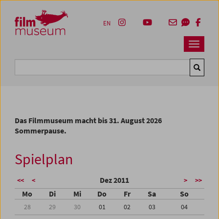
Accesskey [1]
Accesskey [4]
Accesskey [2]
Accesskey [3]
Zum Inhalt
Zum Hauptmenü
Zur Servicenavigation
Zum Suche
EN
Navbar 
Suche
Das Filmmuseum macht bis 31. August 2026
Sommerpause.
Spielplan
Dez 2011
<<
<
>
>>
Mo
Di
Mi
Do
Fr
Sa
So
28
29
30
01
02
03
04