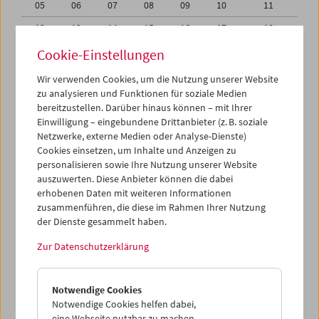
05
06
07
08
09
10
11
12
13
14
15
16
17
18
19
20
21
22
23
24
25
Cookie-Einstellungen
26
27
28
29
30
31
01
Wir verwenden Cookies, um die Nutzung unserer Website
zu analysieren und Funktionen für soziale Medien
02
03
04
05
06
07
08
bereitzustellen. Darüber hinaus können – mit Ihrer
Einwilligung – eingebundene Drittanbieter (z. B. soziale
iCalender
Netzwerke, externe Medien oder Analyse-Dienste)
Cookies einsetzen, um Inhalte und Anzeigen zu
Programmheft-PDF
personalisieren sowie Ihre Nutzung unserer Website
auszuwerten. Diese Anbieter können die dabei
English language or subtitles
erhobenen Daten mit weiteren Informationen
zusammenführen, die diese im Rahmen Ihrer Nutzung
der Dienste gesammelt haben.
< Vorherige Woche
Nächste Woche >
Zur Datenschutzerklärung
Mo 26.12.
Notwendige Cookies
Di 27.12.
Notwendige Cookies helfen dabei,
eine Webseite nutzbar zu machen,