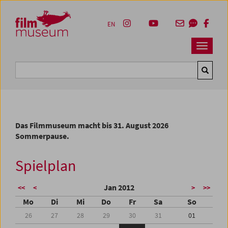
Accesskey [1]
Accesskey [4]
Accesskey [2]
Accesskey [3]
Zum Inhalt
Zum Hauptmenü
Zur Servicenavigation
Zum Suche
EN
Navbar 
Suche
Das Filmmuseum macht bis 31. August 2026
Sommerpause.
Spielplan
Jan 2012
<<
<
>
>>
Mo
Di
Mi
Do
Fr
Sa
So
26
27
28
29
30
31
01