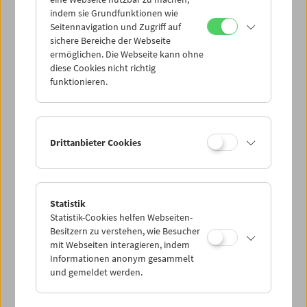
Mi 4.1.
indem sie Grundfunktionen wie
Seitennavigation und Zugriff auf
sichere Bereiche der Webseite
Do 5.1.
ermöglichen. Die Webseite kann ohne
diese Cookies nicht richtig
funktionieren.
Fr 6.1.
Sa 7.1.
Drittanbieter Cookies
So 8.1.
Statistik
Statistik-Cookies helfen Webseiten-
PROGRAMM ÜBERBLICK
Besitzern zu verstehen, wie Besucher
mit Webseiten interagieren, indem
Informationen anonym gesammelt
und gemeldet werden.