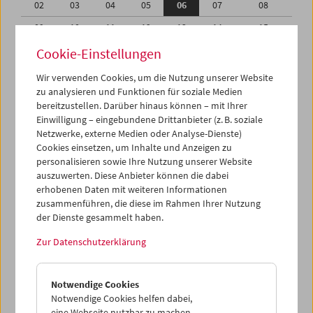
02
03
04
05
06
07
08
09
10
11
12
13
14
15
16
17
18
19
20
21
22
Cookie-Einstellungen
23
24
25
26
27
28
29
Wir verwenden Cookies, um die Nutzung unserer Website
zu analysieren und Funktionen für soziale Medien
30
31
01
02
03
04
05
bereitzustellen. Darüber hinaus können – mit Ihrer
Einwilligung – eingebundene Drittanbieter (z. B. soziale
iCalender
Netzwerke, externe Medien oder Analyse-Dienste)
Cookies einsetzen, um Inhalte und Anzeigen zu
Programmheft-PDF
personalisieren sowie Ihre Nutzung unserer Website
auszuwerten. Diese Anbieter können die dabei
English language or subtitles
erhobenen Daten mit weiteren Informationen
zusammenführen, die diese im Rahmen Ihrer Nutzung
der Dienste gesammelt haben.
< Vorherige Woche
Nächste Woche >
Zur Datenschutzerklärung
Mo 2.1.
Notwendige Cookies
Di 3.1.
Notwendige Cookies helfen dabei,
eine Webseite nutzbar zu machen,