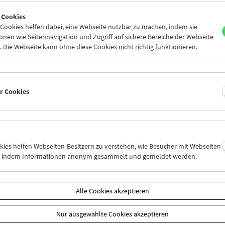
4
25
26
27
28
29
 Cookies
1
01
02
03
04
05
ookies helfen dabei, eine Webseite nutzbar zu machen, indem sie
nen wie Seitennavigation und Zugriff auf sichere Bereiche der Webseite
 Die Webseite kann ohne diese Cookies nicht richtig funktionieren.
Mi 4.1.
Do 5.1.
Fr 6.1.
er Cookies
okies helfen Webseiten-Besitzern zu verstehen, wie Besucher mit Webseiten
n, indem Informationen anonym gesammelt und gemeldet werden.
Alle Cookies akzeptieren
Nur ausgewählte Cookies akzeptieren