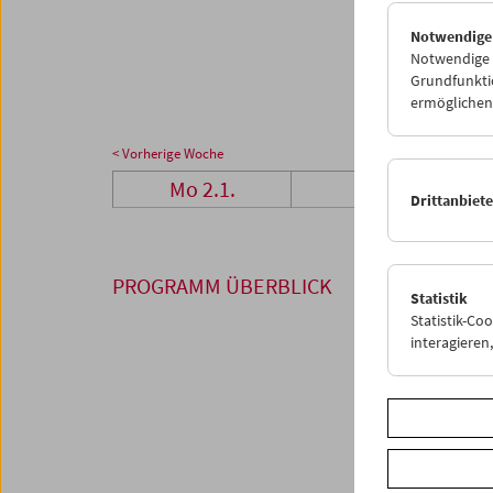
23
2
Notwendige
30
3
Notwendige C
Grundfunktio
ermöglichen.
< Vorherige Woche
Mo 2.1.
Di 3.1.
Drittanbiet
PROGRAMM ÜBERBLICK
Statistik
Statistik-Co
interagiere