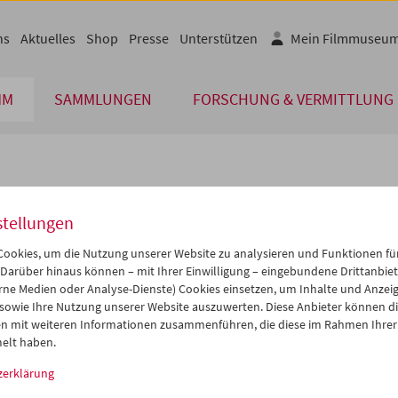
ns
Aktuelles
Shop
Presse
Unterstützen
Mein Filmmuseu
MM
SAMMLUNGEN
FORSCHUNG & VERMITTLUNG
lplan
stellungen
Jan 2012
iCalender
>
>>
ookies, um die Nutzung unserer Website zu analysieren und Funktionen für
Programmheft-PDF
i
Mi
Do
Fr
Sa
So
 Darüber hinaus können – mit Ihrer Einwilligung – eingebundene Drittanbieter
rne Medien oder Analyse-Dienste) Cookies einsetzen, um Inhalte und Anzei
7
28
29
30
31
01
 sowie Ihre Nutzung unserer Website auszuwerten. Diese Anbieter können di
English language or subtitl
3
04
05
06
07
08
n mit weiteren Informationen zusammenführen, die diese im Rahmen Ihrer
elt haben.
0
11
12
13
14
15
zerklärung
7
18
19
20
21
22