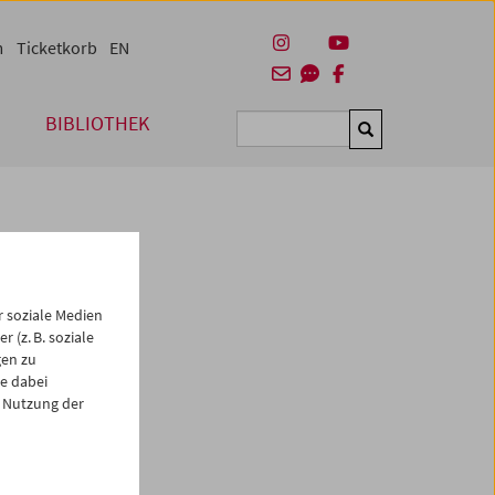
m
Ticketkorb
EN
BIBLIOTHEK
Suchen
 soziale Medien
 (z. B. soziale
gen zu
e dabei
es
 Nutzung der