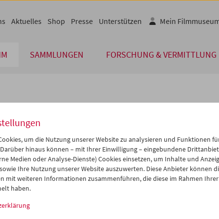
ns
Aktuelles
Shop
Presse
Unterstützen
Mein Filmmuseu
MM
SAMMLUNGEN
FORSCHUNG & VERMITTLUNG
lplan
stellungen
Feb 2012
iCalender
>
>>
ookies, um die Nutzung unserer Website zu analysieren und Funktionen für
Programmheft-PDF
i
Mi
Do
Fr
Sa
So
 Darüber hinaus können – mit Ihrer Einwilligung – eingebundene Drittanbieter
rne Medien oder Analyse-Dienste) Cookies einsetzen, um Inhalte und Anzei
1
01
02
03
04
05
 sowie Ihre Nutzung unserer Website auszuwerten. Diese Anbieter können di
English language or subtitl
7
08
09
10
11
12
n mit weiteren Informationen zusammenführen, die diese im Rahmen Ihrer
elt haben.
4
15
16
17
18
19
zerklärung
1
22
23
24
25
26