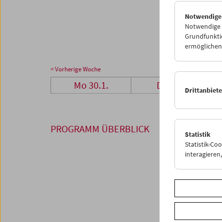
27
2
Notwendige
05
0
Notwendige C
Grundfunktio
ermöglichen.
< Vorherige Woche
Mo 30.1.
Di 31.1.
Drittanbiet
PROGRAMM ÜBERBLICK
Statistik
Statistik-Co
interagiere