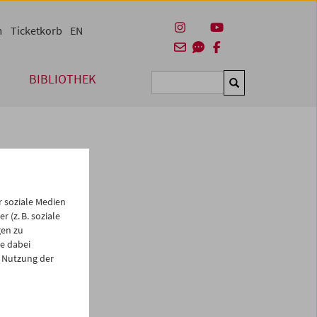
m
Ticketkorb
EN
BIBLIOTHEK
Suchen
 soziale Medien
 (z. B. soziale
gen zu
e dabei
es
 Nutzung der