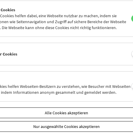
8
29
01
02
03
04
 Cookies
6
07
08
09
10
11
ookies helfen dabei, eine Webseite nutzbar zu machen, indem sie
nen wie Seitennavigation und Zugriff auf sichere Bereiche der Webseite
 Die Webseite kann ohne diese Cookies nicht richtig funktionieren.
Mi 1.2.
Do 2.2.
Fr 3.2.
er Cookies
okies helfen Webseiten-Besitzern zu verstehen, wie Besucher mit Webseiten
n, indem Informationen anonym gesammelt und gemeldet werden.
Alle Cookies akzeptieren
Nur ausgewählte Cookies akzeptieren