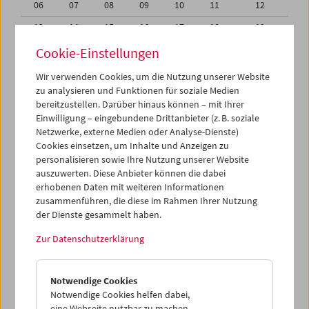
06
07
08
09
10
11
12
13
14
15
16
17
18
19
20
21
22
23
24
25
26
Cookie-Einstellungen
27
28
29
01
02
03
04
Wir verwenden Cookies, um die Nutzung unserer Website
zu analysieren und Funktionen für soziale Medien
05
06
07
08
09
10
11
bereitzustellen. Darüber hinaus können – mit Ihrer
Einwilligung – eingebundene Drittanbieter (z. B. soziale
iCalender
Netzwerke, externe Medien oder Analyse-Dienste)
Cookies einsetzen, um Inhalte und Anzeigen zu
Programmheft-PDF
personalisieren sowie Ihre Nutzung unserer Website
auszuwerten. Diese Anbieter können die dabei
English language or subtitles
erhobenen Daten mit weiteren Informationen
zusammenführen, die diese im Rahmen Ihrer Nutzung
der Dienste gesammelt haben.
< Vorherige Woche
Nächste Woche >
Zur Datenschutzerklärung
Mo 30.1.
Notwendige Cookies
Di 31.1.
Notwendige Cookies helfen dabei,
eine Webseite nutzbar zu machen,