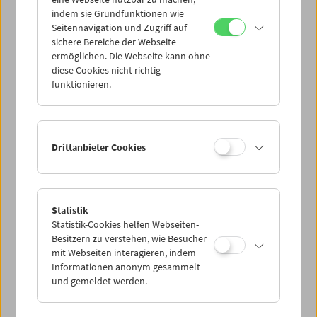
Mi 1.2.
indem sie Grundfunktionen wie
Seitennavigation und Zugriff auf
sichere Bereiche der Webseite
Do 2.2.
ermöglichen. Die Webseite kann ohne
diese Cookies nicht richtig
funktionieren.
Fr 3.2.
Sa 4.2.
Drittanbieter Cookies
So 5.2.
Statistik
Statistik-Cookies helfen Webseiten-
PROGRAMM ÜBERBLICK
Besitzern zu verstehen, wie Besucher
mit Webseiten interagieren, indem
Informationen anonym gesammelt
und gemeldet werden.