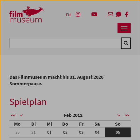
Accesskey [1]
Accesskey [4]
Accesskey [2]
Accesskey [3]
Zum Inhalt
Zum Hauptmenü
Zur Servicenavigation
Zum Suche
EN
Navbar 
Suche
Das Filmmuseum macht bis 31. August 2026
Sommerpause.
Spielplan
Feb 2012
<<
<
>
>>
Mo
Di
Mi
Do
Fr
Sa
So
30
31
01
02
03
04
05