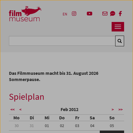
Accesskey [1]
Accesskey [4]
Accesskey [2]
Accesskey [3]
Zum Inhalt
Zum Hauptmenü
Zur Servicenavigation
Zum Suche
EN
Navbar 
Suche
Das Filmmuseum macht bis 31. August 2026
Sommerpause.
Spielplan
Feb 2012
<<
<
>
>>
Mo
Di
Mi
Do
Fr
Sa
So
30
31
01
02
03
04
05