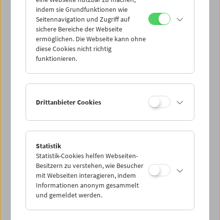
Mi 8.2.
indem sie Grundfunktionen wie
Seitennavigation und Zugriff auf
sichere Bereiche der Webseite
Do 9.2.
ermöglichen. Die Webseite kann ohne
diese Cookies nicht richtig
funktionieren.
Fr 10.2.
Sa 11.2.
Drittanbieter Cookies
So 12.2.
Statistik
Statistik-Cookies helfen Webseiten-
PROGRAMM ÜBERBLICK
Besitzern zu verstehen, wie Besucher
mit Webseiten interagieren, indem
Informationen anonym gesammelt
und gemeldet werden.