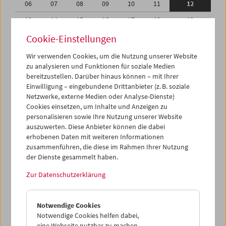
06
07
08
09
10
11
12
13
14
15
16
17
18
19
20
21
22
23
24
25
26
Cookie-Einstellungen
27
28
29
01
02
03
04
Wir verwenden Cookies, um die Nutzung unserer Website
zu analysieren und Funktionen für soziale Medien
05
06
07
08
09
10
11
bereitzustellen. Darüber hinaus können – mit Ihrer
Einwilligung – eingebundene Drittanbieter (z. B. soziale
iCalender
Netzwerke, externe Medien oder Analyse-Dienste)
Cookies einsetzen, um Inhalte und Anzeigen zu
Programmheft-PDF
personalisieren sowie Ihre Nutzung unserer Website
auszuwerten. Diese Anbieter können die dabei
English language or subtitles
erhobenen Daten mit weiteren Informationen
zusammenführen, die diese im Rahmen Ihrer Nutzung
der Dienste gesammelt haben.
< Vorherige Woche
Nächste Woche >
Zur Datenschutzerklärung
Mo 6.2.
Notwendige Cookies
Di 7.2.
Notwendige Cookies helfen dabei,
eine Webseite nutzbar zu machen,