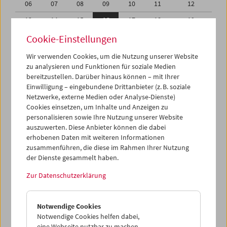
06
07
08
09
10
11
12
13
14
15
16
17
18
19
20
21
22
23
24
25
26
Cookie-Einstellungen
27
28
29
01
02
03
04
Wir verwenden Cookies, um die Nutzung unserer Website
zu analysieren und Funktionen für soziale Medien
05
06
07
08
09
10
11
bereitzustellen. Darüber hinaus können – mit Ihrer
Einwilligung – eingebundene Drittanbieter (z. B. soziale
iCalender
Netzwerke, externe Medien oder Analyse-Dienste)
Cookies einsetzen, um Inhalte und Anzeigen zu
Programmheft-PDF
personalisieren sowie Ihre Nutzung unserer Website
auszuwerten. Diese Anbieter können die dabei
English language or subtitles
erhobenen Daten mit weiteren Informationen
zusammenführen, die diese im Rahmen Ihrer Nutzung
der Dienste gesammelt haben.
< Vorherige Woche
Nächste Woche >
Zur Datenschutzerklärung
Mo 13.2.
Notwendige Cookies
Di 14.2.
Notwendige Cookies helfen dabei,
eine Webseite nutzbar zu machen,