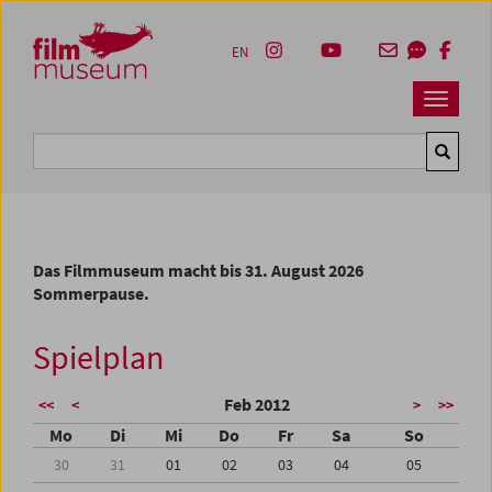
Accesskey [1]
Accesskey [4]
Accesskey [2]
Accesskey [3]
Zum Inhalt
Zum Hauptmenü
Zur Servicenavigation
Zum Suche
EN
Navbar 
Suche
Das Filmmuseum macht bis 31. August 2026
Sommerpause.
Spielplan
Feb 2012
<<
<
>
>>
Mo
Di
Mi
Do
Fr
Sa
So
30
31
01
02
03
04
05