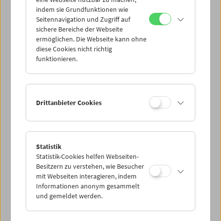
Mi 15.2.
indem sie Grundfunktionen wie
Seitennavigation und Zugriff auf
sichere Bereiche der Webseite
Do 16.2.
ermöglichen. Die Webseite kann ohne
diese Cookies nicht richtig
funktionieren.
Fr 17.2.
Sa 18.2.
Drittanbieter Cookies
So 19.2.
Statistik
Statistik-Cookies helfen Webseiten-
PROGRAMM ÜBERBLICK
Besitzern zu verstehen, wie Besucher
mit Webseiten interagieren, indem
Informationen anonym gesammelt
und gemeldet werden.