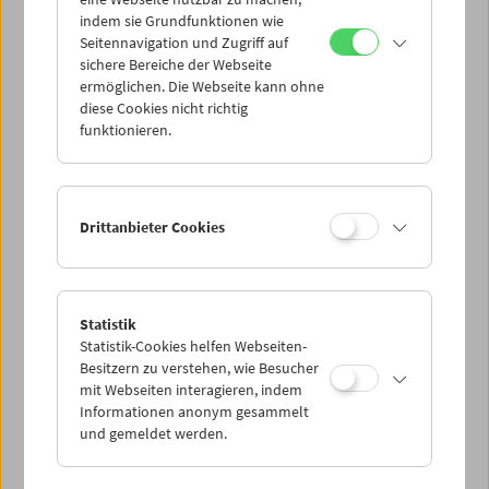
Mi 7.3.
indem sie Grundfunktionen wie
Seitennavigation und Zugriff auf
sichere Bereiche der Webseite
Do 8.3.
ermöglichen. Die Webseite kann ohne
diese Cookies nicht richtig
funktionieren.
Fr 9.3.
Sa 10.3.
Drittanbieter Cookies
So 11.3.
Statistik
Statistik-Cookies helfen Webseiten-
PROGRAMM ÜBERBLICK
Besitzern zu verstehen, wie Besucher
mit Webseiten interagieren, indem
Informationen anonym gesammelt
und gemeldet werden.