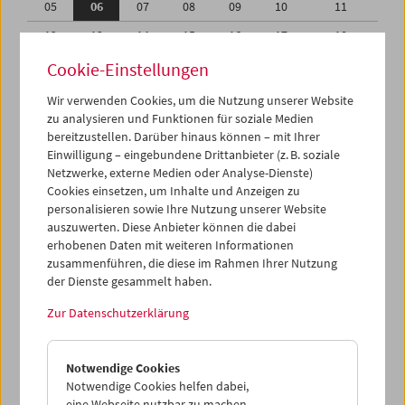
05
06
07
08
09
10
11
12
13
14
15
16
17
18
19
20
21
22
23
24
25
Cookie-Einstellungen
26
27
28
29
30
31
01
Wir verwenden Cookies, um die Nutzung unserer Website
zu analysieren und Funktionen für soziale Medien
02
03
04
05
06
07
08
bereitzustellen. Darüber hinaus können – mit Ihrer
Einwilligung – eingebundene Drittanbieter (z. B. soziale
iCalender
Netzwerke, externe Medien oder Analyse-Dienste)
Cookies einsetzen, um Inhalte und Anzeigen zu
Programmheft-PDF
personalisieren sowie Ihre Nutzung unserer Website
auszuwerten. Diese Anbieter können die dabei
English language or subtitles
erhobenen Daten mit weiteren Informationen
zusammenführen, die diese im Rahmen Ihrer Nutzung
der Dienste gesammelt haben.
< Vorherige Woche
Nächste Woche >
Zur Datenschutzerklärung
Mo 5.3.
Notwendige Cookies
Di 6.3.
Notwendige Cookies helfen dabei,
eine Webseite nutzbar zu machen,