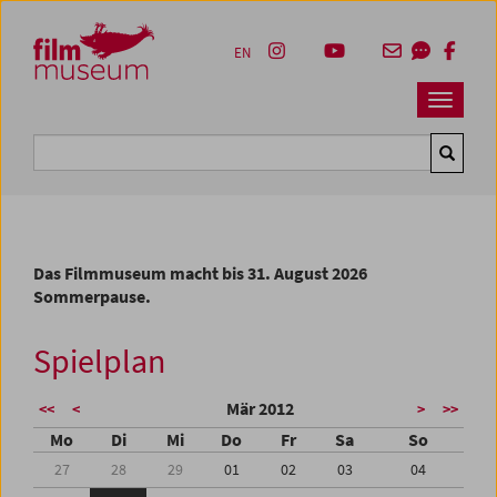
Accesskey [1]
Accesskey [4]
Accesskey [2]
Accesskey [3]
Zum Inhalt
Zum Hauptmenü
Zur Servicenavigation
Zum Suche
EN
Navbar 
Suche
Das Filmmuseum macht bis 31. August 2026
Sommerpause.
Spielplan
Mär 2012
<<
<
>
>>
Mo
Di
Mi
Do
Fr
Sa
So
27
28
29
01
02
03
04